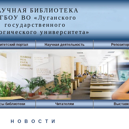
АУЧНАЯ БИБЛИОТЕКА
ГБОУ ВО «Луганского
государственного
огического университета»
итетский портал
Научная деятельность
Репозито
сы библиотеки
Читателям
Выставк
Н О В О С Т И