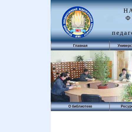
Н
Ф
педаг
Главная
Универс
О библиотеке
Ресур