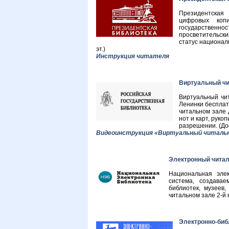
Президентская
цифровых коп
государственнос
просветительск
статус националь
эт.)
Инструкция читателя
Виртуальный чи
Виртуальный чи
Ленинки бесплат
читальном зале 
нот и карт, рук
разрешении. (Дос
Видеоинструкция «Виртуальный читальн
Электронный читал
Национальная эле
система, создава
библиотек, музеев
читальном зале 2-й ко
Электронно-биб