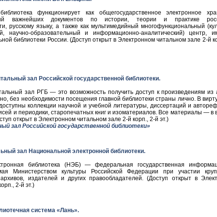
 библиотека функционирует как общегосударственное электронное хр
ий важнейших документов по истории, теории и практике росс
ти, русскому языку, а также как мультимедийный многофункциональный (кул
ий, научно-образовательный и информационно-аналитический) центр, 
ной библиотеки России. (Доступ открыт в Электронном читальном зале 2-й ко
тальный зал Российской государственной библиотеки.
тальный зал РГБ — это возможность получить доступ к произведениям из 
но, без необходимости посещения главной библиотеки страны лично. В вирт
доступны коллекции научной и учебной литературы, диссертаций и автореф
описей и периодики, старопечатных книг и изоматериалов. Все материалы — в
туп открыт в Электронном читальном зале 2-й корп., 2-й эт.)
ый зал Российской государственной библиотеки»
ьный зал Национальной электронной библиотеки.
ктронная библиотека (НЭБ) — федеральная государственная информа
емая Министерством культуры Российской Федерации при участии кру
, архивов, издателей и других правообладателей. (Доступ открыт в Элек
рп., 2-й эт.)
лиотечная система «Лань».