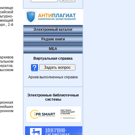
анилище
ийской
ьтурно-
имеющий
рп., 2-й
Электронный каталог
Редкие книги
МБА
архивов
Виртуальная справка
уальном
ератов,
 высоком
Архив выполненных справок
Электронные библиотечные
системы
ционная
пнейших
тронном