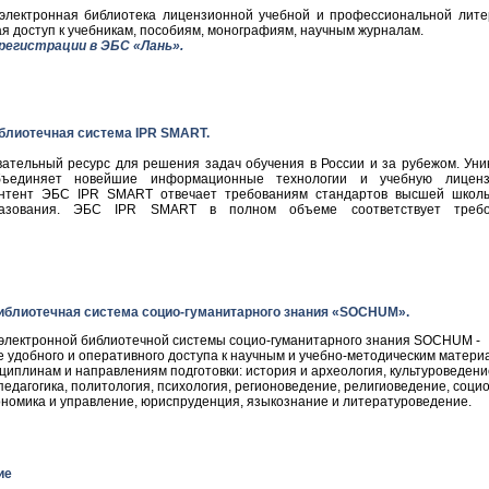
лектронная библиотека лицензионной учебной и профессиональной лите
 доступ к учебникам, пособиям, монографиям, научным журналам.
регистрации в ЭБС «Лань».
блиотечная система IPR SMART.
ательный ресурс для решения задач обучения в России и за рубежом. Уни
ъединяет новейшие информационные технологии и учебную лиценз
онтент ЭБС IPR SMART отвечает требованиям стандартов высшей школ
бразования. ЭБС IPR SMART в полном объеме соответствует требо
иблиотечная система социо-гуманитарного знания «SOCHUM».
электронной библиотечной системы социо-гуманитарного знания SOCHUM -
 удобного и оперативного доступа к научным и учебно-методическим матери
иплинам и направлениям подготовки: история и археология, культуроведени
педагогика, политология, психология, регионоведение, религиоведение, социо
номика и управление, юриспруденция, языкознание и литературоведение.
ие