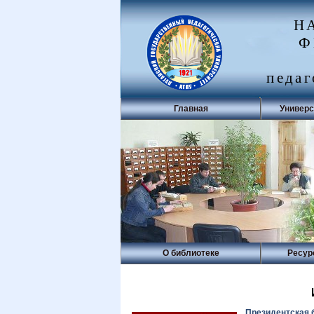
Н
Ф
педаг
Главная
Универс
О библиотеке
Ресур
Президентская б