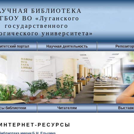
АУЧНАЯ БИБЛИОТЕКА
ГБОУ ВО «Луганского
государственного
огического университета»
итетский портал
Научная деятельность
Репозито
сы библиотеки
Читателям
Выставк
ИНТЕРНЕТ-РЕСУРСЫ
иблиотека имени Б.Н. Ельцина.