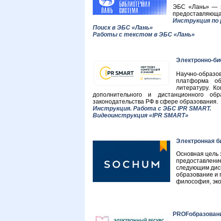
ЭБС «Лань» — э
предоставляющая
Инструкция по 
Поиск в ЭБС «Лань»
Работы с текстом в ЭБС «Лань»
Электронно-би
Научно-образов
платформа об
литературу. К
дополнительного и дистанционного о
законодательства РФ в сфере образования.
Инструкция. Работа с ЭБС IPR SMART.
Видеоинструкция «IPR SMART»
Электронная б
Основная цель 
предоставление
следующим дисц
образование и 
философия, эко
PROFобразован