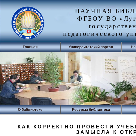
НАУЧНАЯ БИБ
ФГБОУ ВО «Луг
государстве
педагогического ун
Главная
Университетский портал
На
О библиотеке
Ресурсы библиотеки
КАК КОРРЕКТНО ПРОВЕСТИ УЧЕ
ЗАМЫСЛА К ОТК