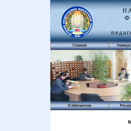
Н
Ф
педаг
Главная
Универс
О библиотеке
Ресур