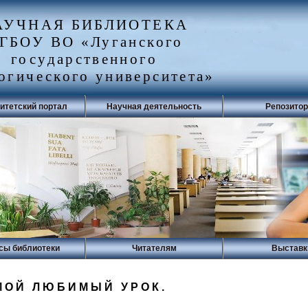
АУЧНАЯ БИБЛИОТЕКА
ГБОУ ВО «Луганского
государственного
огического университета»
итетский портал
Научная деятельность
Репозито
сы библиотеки
Читателям
Выставк
МОЙ ЛЮБИМЫЙ УРОК.