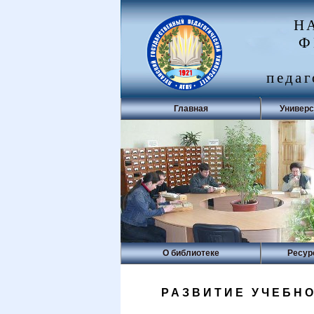
Н
Ф
педаг
Главная
Универс
О библиотеке
Ресур
РАЗВИТИЕ УЧЕБН