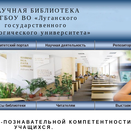
АУЧНАЯ БИБЛИОТЕКА
ГБОУ ВО «Луганского
государственного
огического университета»
итетский портал
Научная деятельность
Репозито
сы библиотеки
Читателям
Выставк
О-ПОЗНАВАТЕЛЬНОЙ КОМПЕТЕНТНОСТ
УЧАЩИХСЯ.