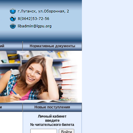
рий
Нормативные документы
и
Новые поступления
Личный кабинет
введите
И
№ читательского билета