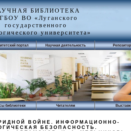
АУЧНАЯ БИБЛИОТЕКА
ГБОУ ВО «Луганского
государственного
огического университета»
итетский портал
Научная деятельность
Репозито
сы библиотеки
Читателям
Выставк
РИДНОЙ ВОЙНЕ. ИНФОРМАЦИОННО-
ОГИЧЕСКАЯ БЕЗОПАСНОСТЬ.