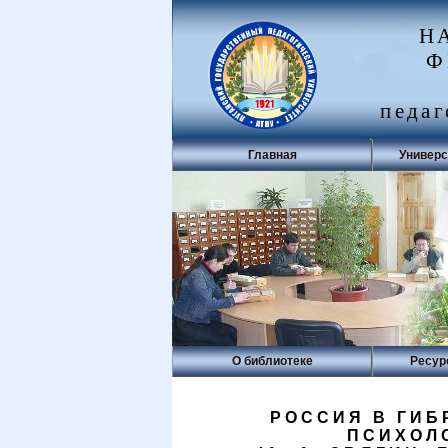
Н
Ф
педаг
Главная
Универс
О библиотеке
Ресур
РОССИЯ В ГИБ
ПСИХОЛ