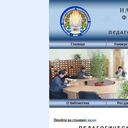
Н
Ф
педаг
Главная
Универс
О библиотеке
Ресур
Перейти на страницу
назад