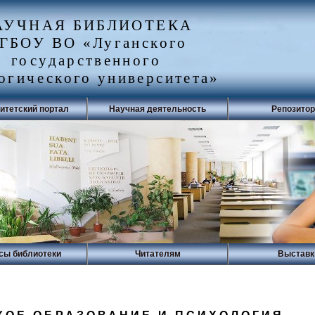
АУЧНАЯ БИБЛИОТЕКА
ГБОУ ВО «Луганского
государственного
огического университета»
итетский портал
Научная деятельность
Репозито
сы библиотеки
Читателям
Выставк