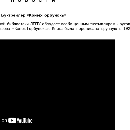
Н О В О С Т И
Буктрейлер «Конек-Горбунокь»
чной библиотеки ЛГПУ обладает особо ценным экземпляром - руко
шова «Конек-Горбунокь». Книга была переписана вручную в 192