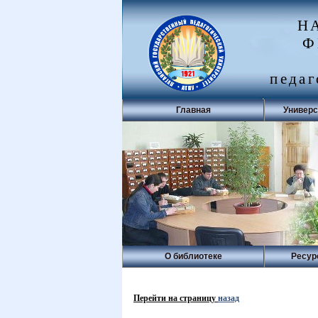
Н
Ф
педаг
Главная
Универс
О библиотеке
Ресур
Перейти на страницу
назад