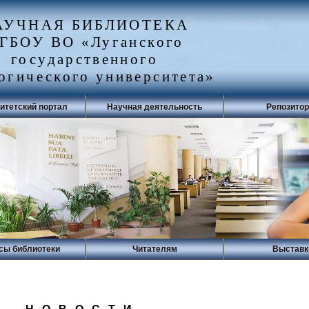
АУЧНАЯ БИБЛИОТЕКА
ГБОУ ВО «Луганского
государственного
огического университета»
итетский портал
Научная деятельность
Репозито
сы библиотеки
Читателям
Выставк