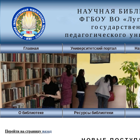
НАУЧНАЯ БИБ
ФГБОУ ВО «Луг
государстве
педагогического ун
Главная
Университетский портал
На
О библиотеке
Ресурсы библиотеки
Перейти на страницу
назад