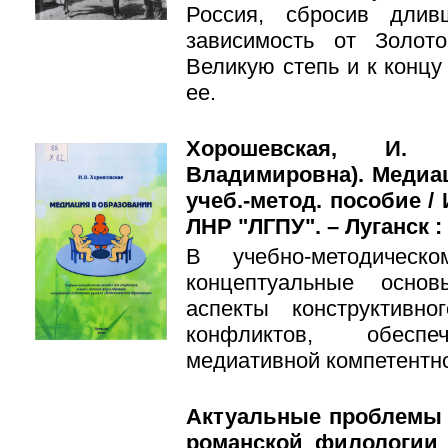
Россия, сбросив дли
зависимость от Золо
Великую степь и к концу
ее.
Хорошевская, И. В
Владимировна). Медиац
учеб.-метод. пособие /
ЛНР "ЛГПУ". – Луганск : 
В учебно-методическ
концептуальные осно
аспекты конструктивно
конфликтов, обеспе
медиативной компетентно
Актуальные проблемы 
романской филологии 