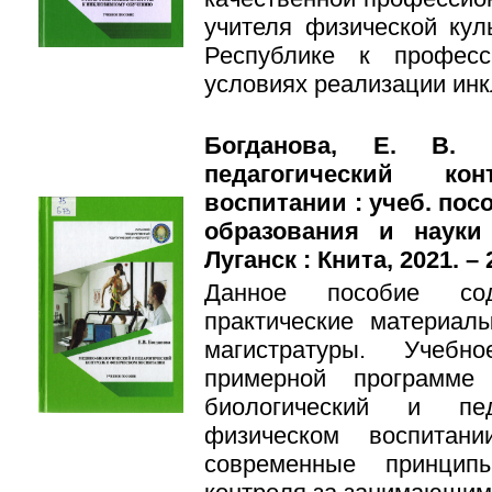
учителя физической кул
Республике к професс
условиях реализации инк
Богданова, Е. В. М
педагогический к
воспитании : учеб. посо
образования и науки
Луганск : Книта, 2021. – 
Данное пособие сод
практические материал
магистратуры. Учебн
примерной программе
биологический и пед
физическом воспитан
современные принцип