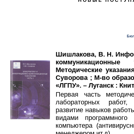
НОВЫЕ ПОСТУП
Бюл
Шишлакова, В. Н. Инф
коммуникационные
Методические указания
Суворова ; М-во образ
«ЛГПУ». – Луганск : Книта
Первая часть методич
лабораторных работ,
развитие навыков работ
видами программного 
компьютера (антивирус
менеджером ит.д).