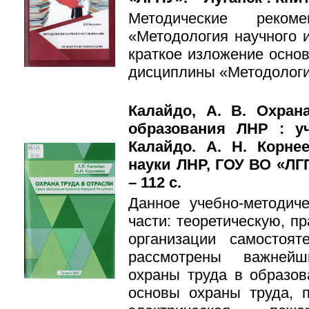
Методические реком
«Методология научного 
краткое изложение осно
дисциплины «Методологи
Калайдо, А. В. Охран
образования ЛНР : уч
Калайдо. А. Н. Корне
науки ЛНР, ГОУ ВО «ЛГПУ
– 112 с.
Данное учебно-методич
части: теоретическую, п
организации самостоя
рассмотрены важнейш
охраны труда в образов
основы охраны труда, п