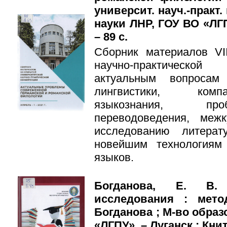
университ. науч.-практ.
науки ЛНР, ГОУ ВО «ЛГПУ
– 89 с.
Сборник материалов VI
научно-практическо
актуальным вопросам
лингвистики, компа
языкознания, про
переводоведения, меж
исследованию литерат
новейшим технологиям
языков.
Богданова, Е. В. 
исследования : мето
Богданова ; М-во образ
«ЛГПУ». – Луганск : Книта