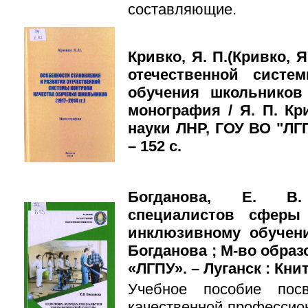
составляющие.
Кривко, Я. П.(Кривко, 
отечественной систе
обучения школьников (
монография / Я. П. Кр
науки ЛНР, ГОУ ВО "ЛГПУ
– 152 с.
Богданова, Е. В.
специалистов сферы
инклюзивному обучени
Богданова ; М-во образ
«ЛГПУ». – Луганск : Книта
Учебное пособие пос
качественной профессио