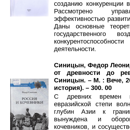
созданию конкуренции в
Рассмотрено упр
эффективностью развити
Даны основные теоре
государственного во
конкурентоспособн
деятельности.
Синицын, Федор Леони
от древности до рев
Синицын. – М. : Вече, 20
история). – 300. 00
С древних времен к
евразийской степи вол
глубин Азии к грани
вынуждена и оборон
кочевников, и сосущест