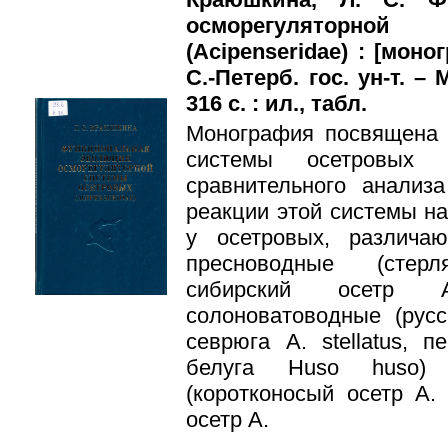
осморегуляторно
(Acipenseridae) : [моно
С.-Петерб. гос. ун-т. –
316 с. : ил., табл.
Монография посвящена 
системы осетровых A
сравнительного анализа
реакции этой системы н
у осетровых, различа
пресноводные (стерл
сибирский осетр A
солоноватоводные (русск
севрюга A. stellatus, п
белуга Huso huso)
(коротконосый осетр A. 
осетр A.