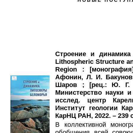
НОВЫЕ ПОСТУП
Строение и динамика
Lithospheric Structure a
Region : [монография
Афонин, Л. И. Бакунови
Шаров ; [рец.: Ю. Г.
Министерство науки 
исслед. центр Карел
Институт геологии Ка
КарНЦ РАН, 2022. – 239 с.
В коллективной моног
обобщения всей совоку