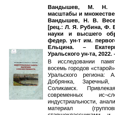
Вандышев, М. Н. И
масштабы и множествен
Вандышев, Н. В. Весе
[рец.: Л. Я. Рубина, Ф.
науки и высшего обр
федер. ун-т им. перво
Ельцина. – Екатер
Уральского ун-та, 2022. –
В исследовании памя
восемь городов «старой»
Уральского региона: 
Добрянка, Заречный,
Соликамск. Привлека
современных ис¬
индустриальности, анал
материал (груп
старшеклассниками и