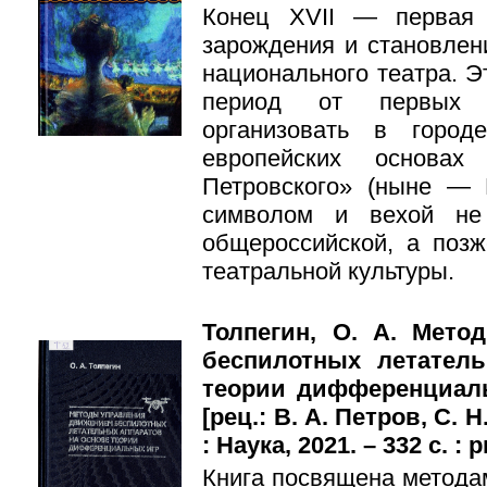
Конец XVII — первая
зарождения и становлен
национального театра. Э
период от первых 
организовать в город
европейских основах
Петровского» (ныне — 
символом и вехой не
общероссийской, а поз
театральной культуры.
Толпегин, О. А. Мет
беспилотных летател
теории дифференциальн
[рец.: В. А. Петров, С. 
: Наука, 2021. – 332 с. : р
Книга посвящена метода