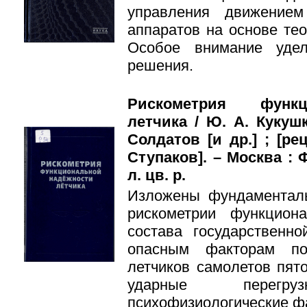
управления движением
аппаратов на основе те
Особое внимание уде
решения.
Рискометрия функц
летчика / Ю. А. Кукушк
Солдатов [и др.] ; [рец
Ступаков]. – Москва : Ф
л. цв. р.
Изложены фундаментал
рискометрии функцион
состава государственн
опасным факторам по
летчиков самолетов пят
ударные перег
психофизиологические фа