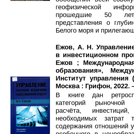
геофизической инфо
прошедшие 50 лет
представления о глуби
Белого моря и прилегающ
Ежов, А. Н. Управлен
в инвестиционном проц
Ежов ; Международна
образования», Между
Институт управления (
Москва : Грифон, 2022. –
В книге дан ретросп
категорий рыночной э
расчёта, инвестиций
необходимых затрат 
содержания отношений у
особенного в ценообра