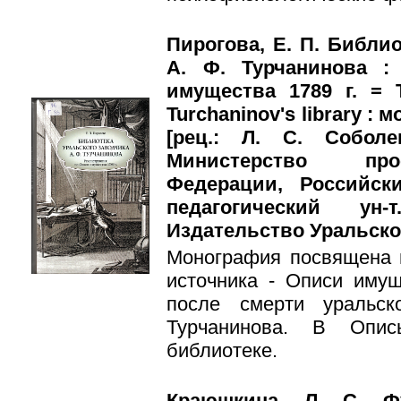
Пирогова, Е. П. Библи
А. Ф. Турчанинова :
имущества 1789 г. = T
Turchaninov's library : 
[рец.: Л. С. Соболе
Министерство про
Федерации, Российск
педагогический ун
Издательство Уральского 
Монография посвящена 
источника - Описи имущ
после смерти уральс
Турчанинова. В Опи
библиотеке.
Краюшкина, Л. С. Ф