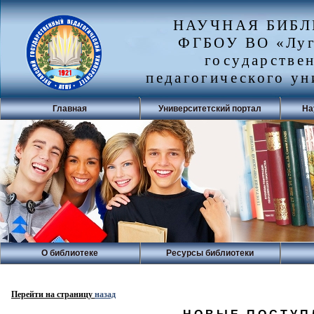
НАУЧНАЯ БИБ
ФГБОУ ВО «Луг
государстве
педагогического ун
Главная
Университетский портал
На
О библиотеке
Ресурсы библиотеки
Перейти на страницу
назад