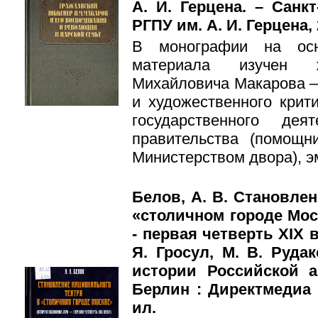
А. И. Герцена. – Санк
РГПУ им. А. И. Герцена, 2
В монографии на осн
материала изучен 
Михайловича Макарова —
и художественного крит
государственного де
правительства (помощ
Министерством двора), э
Белов, А. В. Становле
«столичном городе Мос
- первая четверть XIX ве
Я. Гросул, М. В. Руда
истории Российской а
Берлин : Директмедиа П
ил.