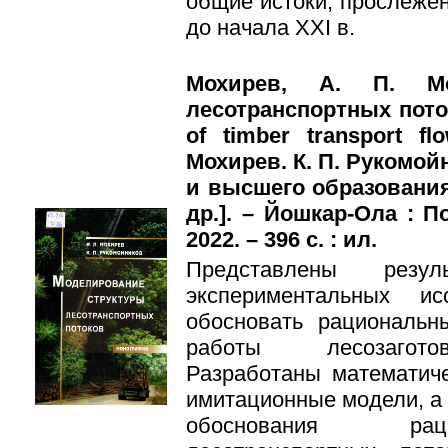
общие истоки, прослежен
до начала XXI в.
Мохирев, А. П. Мо
лесотранспортных поток
of timber transport f
Мохирев. К. П. Рукомой
и высшего образовани
др.]. – Йошкар-Ола : По
2022. – 396 с. : ил.
Представлены резул
экспериментальных ис
обосновать рациональн
работы лесозаготов
Разработаны математиче
имитационные модели, а 
обоснования рац