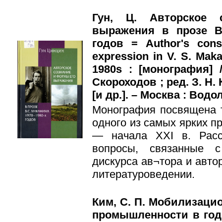
Гун, Ц. Авторское
выражения в прозе В.
годов = Author's cons
expression in V. S. Maka
1980s : [монография] /
Скороходов ; ред. З. Н. 
[и др.]. – Москва : Водол
Монография посвящена 
одного из самых ярких п
— начала XXI в. Расс
вопросы, связанные 
дискурса ав¬тора и авто
литературоведении.
Ким, С. П. Мобилизаци
промышленности в годы