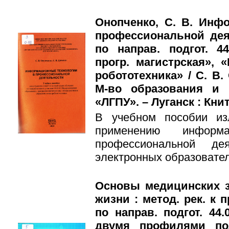
Онопченко, С. В. Инф
профессиональной дея
по направ. подгот. 44
прогр. магистрская», 
робототехника» / С. В.
М-во образования и
«ЛГПУ». – Луганск : Книта
В учебном пособии из
применению информ
профессиональной дея
электронных образовател
Основы медицинских з
жизни : метод. рек. к 
по направ. подгот. 44.
двумя профилями под