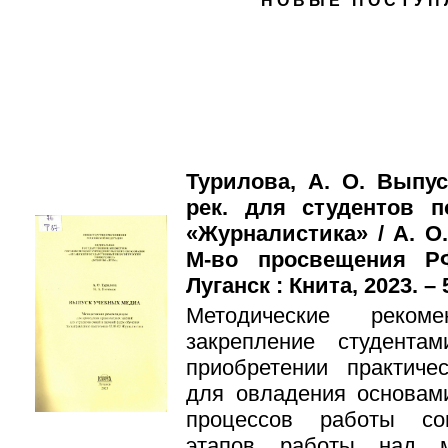
НОВЫЕ ПОСТУП
Турилова, А. О. Выпу
рек. для студентов по
«Журналистика» / А. О.
М-во просвещения Р
Луганск : Книта, 2023. – 
Методические реком
закрепление студента
приобретении практиче
для овладения основам
процессов работы со
этапов работы над м