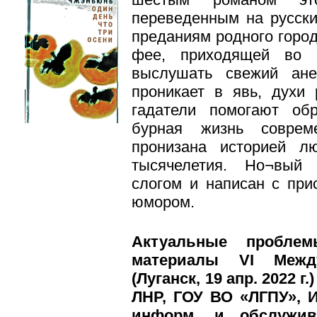
переведенным на русски
преданиям родного город
фее, приходящей во 
выслушать свежий ане
проникает в явь, духи
гадатели помогают об
бурная жизнь соврем
пронизана историей л
тысячелетия. Но¬вый
слогом и написан с пр
юмором.
Актуальные проблем
материалы VI Междун
(Луганск, 19 апр. 2022 г
ЛНР, ГОУ ВО «ЛГПУ», И
информ. и обслужив