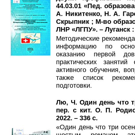
44.03.01 «Пед. образова
А. Никитенко, Н. А. Гар
Скрыпник ; М-во образ
ЛНР «ЛГПУ». – Луганск : 
Методические рекоменда
информацию по основ
оказанию первой дов
практических занятий
активного обучения, воп
также список рекоме
подготовки.
Лю, Ч. Один день что тр
пер. с кит. О. П. Роди
2022. – 336 с.
«Один день что три осе
шестым романом этог