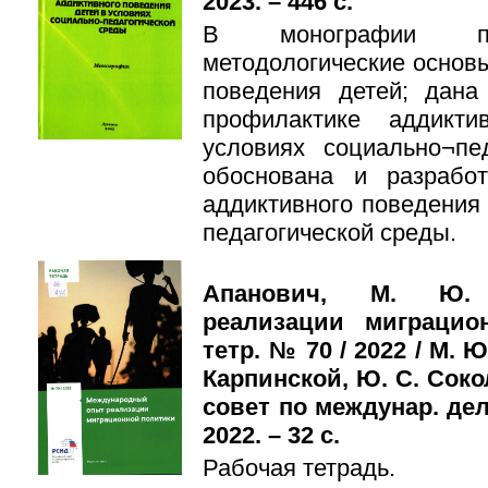
2023. – 446 с.
В монографии пре
методологические основ
поведения детей; дана
профилактике аддикт
условиях социально¬пе
обоснована и разрабо
аддиктивного поведения 
педагогической среды.
Апанович, М. Ю.
реализации миграцио
тетр. № 70 / 2022 / М. Ю
Карпинской, Ю. С. Соко
совет по междунар. дел
2022. – 32 с.
Рабочая тетрадь.