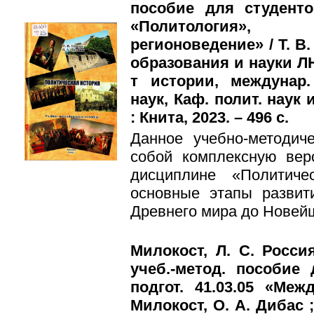
пособие для студентов
«Политология», 
регионоведение» / Т. В.
образования и науки Л
т истории, междунар.
наук, Каф. полит. наук 
: Книта, 2023. – 496 с.
Данное учебно-методич
собой комплексную вер
дисциплине «Политиче
основные этапы развит
Древнего мира до Новей
Милокост, Л. С. Росси
учеб.-метод. пособие
подгот. 41.03.05 «Меж
Милокост, О. А. Дибас 