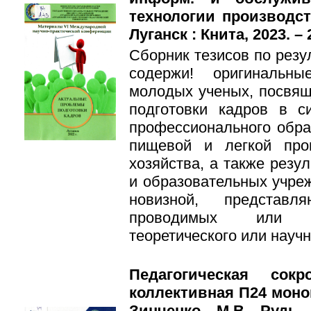
технологии производст
Луганск : Книта, 2023. – 
Сборник тезисов по рез
содержи! оригинальн
молодых ученых, посвя
подготовки кадров в 
профессионального обра
пищевой и легкой про
хозяйства, а также резу
и образовательных учре
новизной, представл
проводимых или з
теоретического или научн
Педагогическая сок
коллективная П24 моног
Зинченко, М.В. Рудь