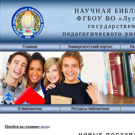
НАУЧНАЯ БИБ
ФГБОУ ВО «Луг
государстве
педагогического ун
Главная
Университетский портал
На
О библиотеке
Ресурсы библиотеки
Перейти на страницу
назад