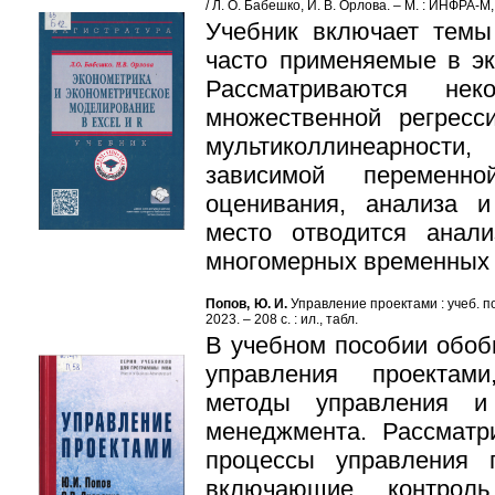
/ Л. О. Бабешко, И. В. Орлова. – М. : ИНФРА-М, 
Учебник включает темы
часто применяемые в эк
Рассматриваются нек
множественной регресс
мультиколлинеарност
зависимой переменн
оценивания, анализа и
место отводится анал
многомерных временных 
Попов, Ю. И.
Управление проектами : учеб. по
2023. – 208 с. : ил., табл.
В учебном пособии обоб
управления проектам
методы управления и
менеджмента. Рассматр
процессы управления 
включающие конт­рол