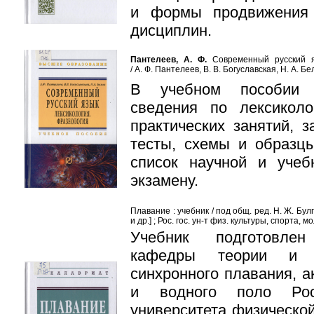
и формы продвижения в
дисциплин.
Пантелеев, А. Ф.
Современный русский яз
/ А. Ф. Пантелеев, В. В. Богуславская, Н. А. Б
В учебном пособии с
сведения по лексиколо
практических занятий, 
тесты, схемы и образц
список научной и учеб
экзамену.
Плавание : учебник / под общ. ред. Н. Ж. Булг
и др.] ; Рос. гос. ун-т физ. культуры, спорта,
Учебник подготовлен
кафедры теории и м
синхронного плавания, а
и водного поло Росс
университета физи­ческо