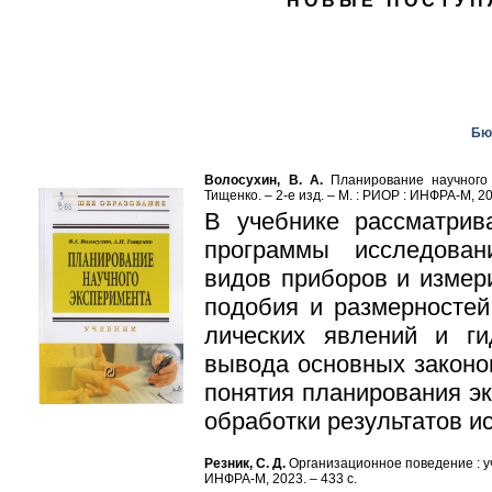
НОВЫЕ ПОСТУП
Бю
Волосухин, В. А.
Планирование научного э
Тищенко. – 2-е изд. – М. : РИОР : ИНФРА-М, 20
В учебнике рассматрив
программы ис­следова
видов приборов и измер
подобия и размерностей
лических явлений и ги
вывода основных законо
понятия планирования эк
обработки результатов и
Резник, С. Д.
Организационное поведение : учеб
ИНФРА-М, 2023. – 433 с.