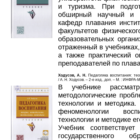
и туризма. При подго
обширный научный и 
кафедр плавания инстит
факультетов физическог
образовательных органи
отраженный в учебниках,
а также практический 
преподавателей по плав
Ходусов, А. Н.
Педагогика воспитания: тео
/ А. Н. Ходусов. – 2-е изд., доп. – М. : ИНФРА-М
В учебнике рассматр
методологические проб­л
технологии и методика.
феноменологии восп
технологии и мето­дике е
Учебник соответствует
государственного об