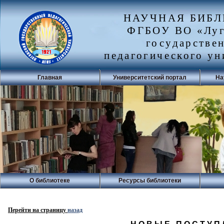
НАУЧНАЯ БИБ
ФГБОУ ВО «Луг
государстве
педагогического ун
Главная
Университетский портал
На
О библиотеке
Ресурсы библиотеки
Перейти на страницу
назад