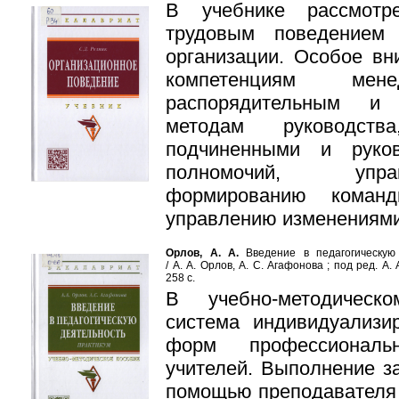
В учебнике рассмотр
трудовым поведением
организации. Особое вн
компетенциям менед
распорядительным и с
методам руководств
подчиненными и руков
полномочий, упра
формированию команд
управ­лению изменениями
Орлов, А. А.
Введение в педагогическую 
/ А. А. Орлов, А. С. Агафонова ; под ред. А. 
258 с.
В учебно-методическ
система индивидуализи
форм профессиональ
учителей. Выполнение з
помощью преподава­теля