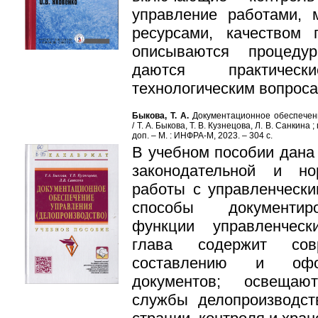
управление работами,
ресурсами, качеством
описы­ваются процеду
даются практичес
технологическим вопроса
Быкова, Т. А.
Документационное обеспечени
/ Т. А. Быкова, Т. В. Кузнецова, Л. В. Санкина 
доп. – М. : ИНФРА-М, 2023. – 304 с.
В учебном пособии дана
законодательной и н
работы с управленчески
способы документиро
функции управ­ленчес
глава содержит сов
составлению и офор
документов; освещаю
службы делопроизводств