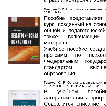
страции, контроля и хра
Мандель, Б. Р.
Педагогическая психология : у
2023. – 368 с.
Пособие представляет
курс, созданный на осн
общей и педагогической 
также включающий 
материал.
Учебное пособие созда
программ по психол
Федеральным государс
стандартом высше
образования.
Гуриков, С. Р.
Основы алгоритмизации и
/ С. Р. Гуриков. – М. : ИНФРА-М, 2023. – 343 с.
В учебном пособи
алгоритмизации и прогр
Содсржится описание та