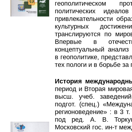
геополитическом пр
политических идеало
привлекательности обра
культурных достижен
транслируются по миро
Впервые в отечест
концептуальный анализ
в геополитике, предста
тех пологи и в борьбе за
История международн
период и Вторая мировая
высш. учеб. заведени
подгот. (спец.) «Между
регионоведение» : в 3 т. 
под ред. А. В. Торку
Московский гос. ин-т ме