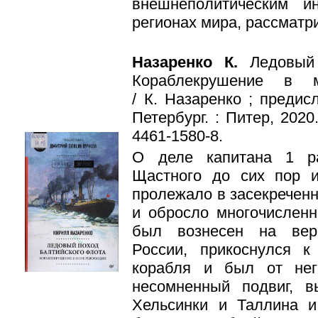
внешнеполитическим и
регионах мира, рассматр
Назаренко К.
Ледовый
Кораблекрушение в 
/ К. Назаренко ; предисл
Петербург. : Питер, 2020.
4461-1580-8.
О деле капитана 1 р
Щастного до сих пор и
пролежало в засекреченн
и обросло много­числе
был вознесен на вер
России, прикоснулся к
корабля и был от не
несомненный подвиг, 
Хельсинки и Таллина 