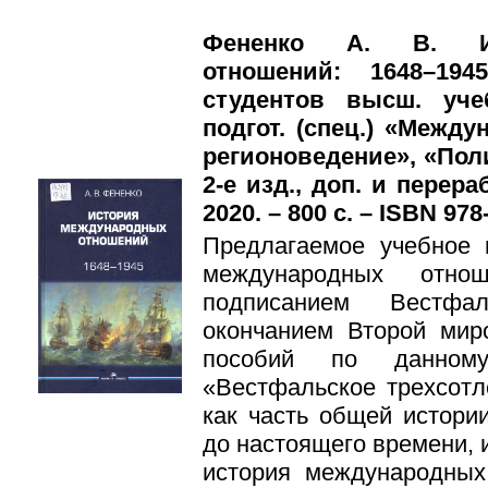
Фененко А. В. Ис
отношений: 1648–19
студентов высш. уче
подгот. (спец.) «Между
регионоведение», «Поли
2-е изд., доп. и перера
2020. – 800 с. – ISBN 978
Предлагаемое учебное 
международных отн
подписанием Вестфа
окончанием Второй мир
пособий по данном
«Вестфальское трехсотл
как часть общей истор
до настоящего времени, 
история международны