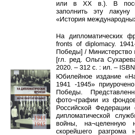
или в XX в.). В пос
заполнить эту лакуну
«История международны
На дипломатических фр
fronts of diplomacy. 194
Победы] / Министерство 
[гл. ред. Ольга Сухарев
2020. – 312 с. : ил. – ISB
Юбилейное издание «На
1941 -1945» приурочен
Победы. Представле
фото¬графии из фондо
Российской Федерации 
дипломатической служ
войны, на¬целенную 
скорейшего разгрома 