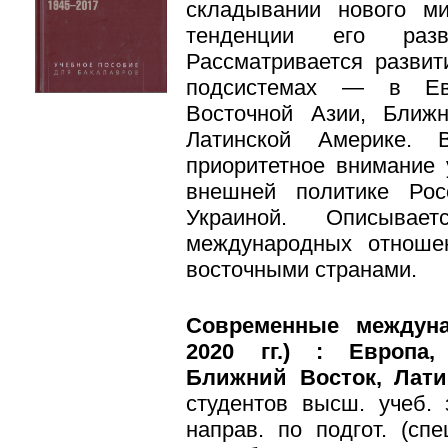
складывании нового м
тенденции его раз
Рассматривается развит
подсистемах — в Евр
Восточной Азии, Ближ
Латинской Америке. 
приоритетное внимание 
внешней политике Рос
Украиной. Описывае
международных отноше
восточными странами.
Современные междуна
2020 гг.) : Европа,
Ближний Восток, Лати
студентов высш. учеб.
направ. по подгот. (сп