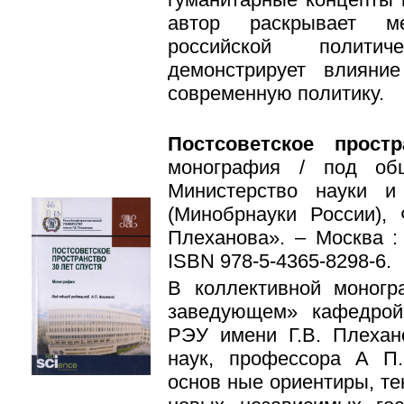
автор раскрывает ме
российской полити
демонстрирует влияни
современную политику.
Постсоветское прост
монография / под об
Министерство науки 
(Минобрнауки России)
Плеханова». – Москва :
ISBN 978-5-4365-8298-6.
В коллективной моног
заведующем» кафедрой
РЭУ имени Г.В. Плехано
наук, профессора А П
основ ные ориентиры, те