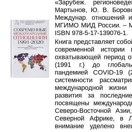
«Зарубеж. регионовед
Мартынов, Ю. В. Боров
Междунар. отношений и
МГИМО МИД России. – Мос
ISBN 978-5-17-139076-1.
Книга представляет собо
современной исто­рии
охватывающей период о
(1991 г.) до глобаль
пандемией COVID-19 (
системности рассмат
между­народной жизни
развития за последни
посвящены международ
Северо-Восточной Ази
Северной Африке, в Л
внимание уделено вне