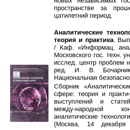
новых независимых гос
пространстве за про
цатилетний период.
Аналитические технол
теория и практика
. Вып
/ Каф. «Информац. анал
Московского гос. техн. ун
исслед. центр проблем н
ред. И. В. Бочарни
Национальная безопасност
Сборник «Аналитически
сфере: теория и практи
выступлений и статей
между-народной ко
аналитические технолог
(Москва, 14 декабря