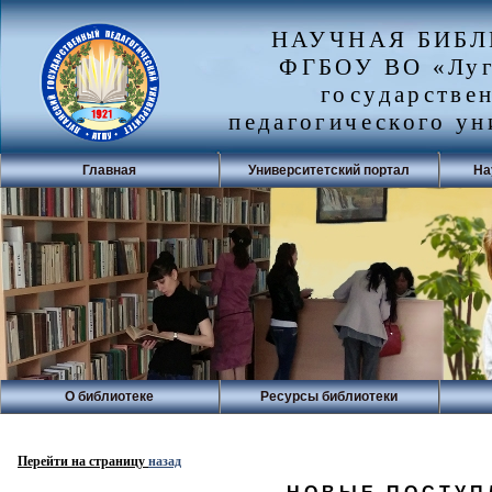
НАУЧНАЯ БИБ
ФГБОУ ВО «Луг
государстве
педагогического ун
Главная
Университетский портал
На
О библиотеке
Ресурсы библиотеки
Перейти на страницу
назад