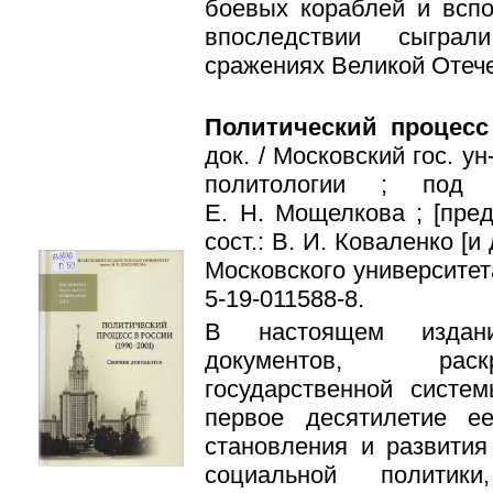
боевых кораблей и вспо
впо­следствии сыгра
сражениях Великой Отеч
Политический процесс
док. / Московский гос. ун
политологии ; под 
Е. Н. Мощелкова ; [преди
сост.: В. И. Коваленко [и
Московского университета
5-19-011588-8.
В настоящем издани
документов, рас
государственной систе
пер­вое десятилетие е
становления и развития
социальной политик