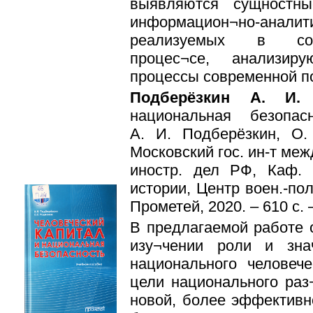
выявляются сущностн
информацион¬но-ана
реализуемых в сов
процес¬се, анализир
процессы современной п
Подберёзкин А. И
национальная безопа
А. И. Подберёзкин, О
Московский гос. ин-т меж
иностр. дел РФ, Каф. 
истории, Центр воен.-пол
Прометей, 2020. – 610 с. 
В предлагаемой работе 
изу¬чении роли и зна
национального человече
цели национального раз
новой, более эффективн