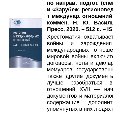
по направ. подгот. (сп
и «Зарубеж. регионовед
т междунар. отношений 
коммен. Н. Ю. Васил
Пресс, 2020. – 512 с. – I
Хрестоматия охватывае
войны и зарождения
международных отнош
мировой войны включит
договоры, ноты и декла
мемуаров государствен
также другие документ
лучше разобраться в
отношений XVII — на
документов и материало
содержащие дополни
упомянутых в них людях 