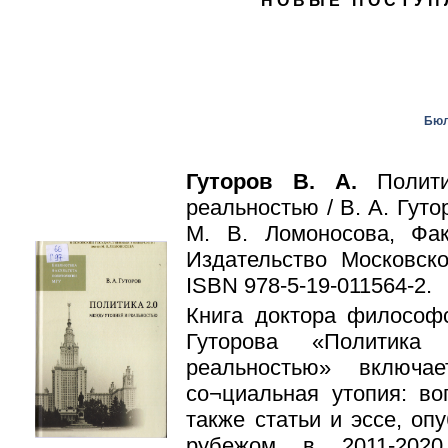
НОВЫЕ ПОСТУП
Бюл
Гуторов В. А.
Полит
реальностью / В. А. Гутор
М. В. Ломоносова, Фак
Издательство Московско
ISBN 978-5-19-011564-2.
Книга доктора философс
Гуторова «Политика
реальностью» включа
со¬циальная утопия: во
также статьи и эссе, оп
рубежом в 2011-2020