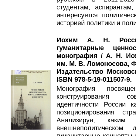
студентам, аспирантам,
интересуется политиче
историей политики и пол
Иохим А. Н. Росси
гуманитарные ценно
монография / А. Н. Ио
им. М. В. Ломоносова, Ф
Издательство Московско
ISBN 978-5-19-011507-9.
Монография посвяще
конструирования сов
идентичности России к
позиционирования ст
Анализируя, каким 
внешнеполитическом д
гумани­тарные концепты 