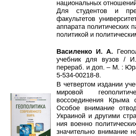
национальных отношений 
Для студентов и пре
факультетов универ­сите
аппарата политических па
политикой и политически
Василенко И. А.
Геопо
учебник для вузов / И.
перераб. и доп. – М. : Юра
5-534-00218-8.
В четвертом издании уч
мировой геополити
воссоединения Крыма 
Особое внимание отво
Украиной и другими стр
ния военно политически
значительно внимание н