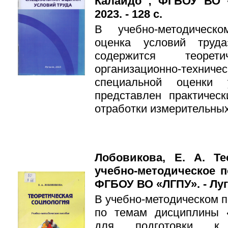
Калайдо ; ФГБОУ ВО «
2023. - 128 с.
В учебно-методическ
оценка условий труд
содержится теоре
организационно-технич
специальной оценки 
представлен практичес
отработки измерительны
Лобовикова, Е. А. Те
учебно-методическое п
ФГБОУ ВО «ЛГПУ». - Луган
В учебно-методическом 
по темам дисциплины «
для подготовки к 