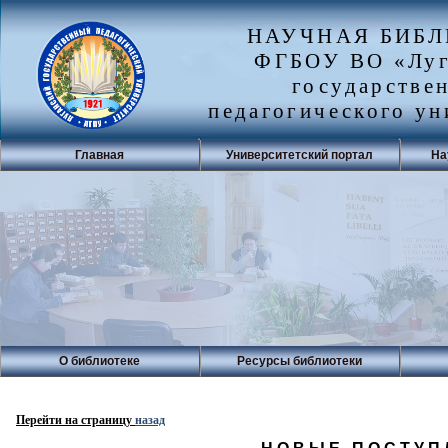
НАУЧНАЯ БИБ
ФГБОУ ВО «Луг
государстве
педагогического ун
Главная
Университетский портал
На
О библиотеке
Ресурсы библиотеки
Перейти на страницу
назад