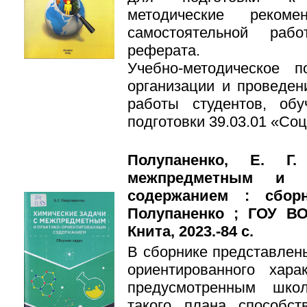
методические реком
самостоятельной раб
реферата.
Учебно-методическое 
организации и проведен
работы студентов, об
подготовки 39.03.01 «Со
Полупаненко, Е. Г
межпредметным и пр
содержанием : сборн
Полупаненко ; ГОУ ВО
Книта, 2023.-84 с.
В сборнике представлены
ориентированного хар
предусмотренным шко
такого плана способст