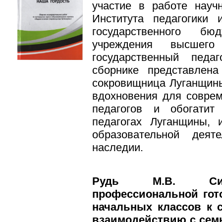
участие в работе научн
Института педагогики 
государственного бюд
учреждения высшего 
государственный педаг
сборнике представлена
сокровищница Луганщины
вдохновения для совре
педагогов и обогати
педагогах Луганщины, и
образовательной деят
наследии.
Рудь М.В. Сис
профессиональной гот
начальных классов к 
взаимодействию с семь