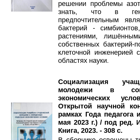
решении проблемы азо
знать, что в ген
предпочтительным явл
бактерий - симбионтов
растениями, лишённым
собственных бактерий-п
клеточной инженерией 
областях науки.
Социализация уча
молодежи в совр
экономических усл
Открытой научной ко
рамках Года педагога и
мая 2023 г.) / под ред. 
Книга, 2023. - 308 с.
В сборнике освещены те