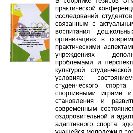
В сборнике тезисов Отк
практической конферен
исследований студенто
связанным с актуальны
воспитания дошкольн
организациях в соврем
практическими аспектам
учреждениях дополн
проблемами и перспект
культурой студенческ
условиях: состоян
студенческого спорта
спортивными играми и
становления и разви
современным состояние
оздоровительной и адап
адаптивного спорта: зд
учащейся молодежи в со