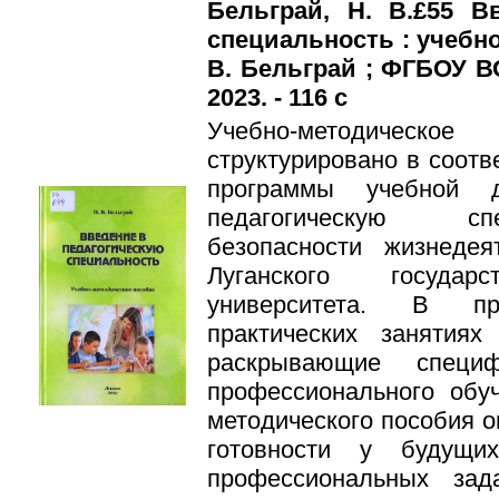
Бельграй, Н. В.£55 В
специальность : учебно
В. Бельграй ; ФГБОУ ВО
2023. - 116 с
Учебно-методическо
структурировано в соотв
программы учебной 
педагогическую сп
безопасности жизнеде
Луганского государс
университета. В п
практических занятиях
раскрывающие специф
профессионального обуч
методического пособия 
готовности у будущи
профессиональных за