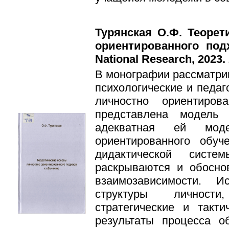
Турянская О.Ф. Теоре
ориентированного под
National Research, 2023.
В монографии рассматри
психологические и педаг
личностно ориентиров
представлена модель
адекватная ей моде
ориентированного обу
дидактической систе
раскрываются и обосно
взаимозависимости. И
структуры личност
стратегические и такт
результаты процесса о