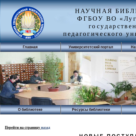
НАУЧНАЯ БИБ
ФГБОУ ВО «Луг
государстве
педагогического ун
Главная
Университетский портал
На
О библиотеке
Ресурсы библиотеки
Перейти на страницу
назад