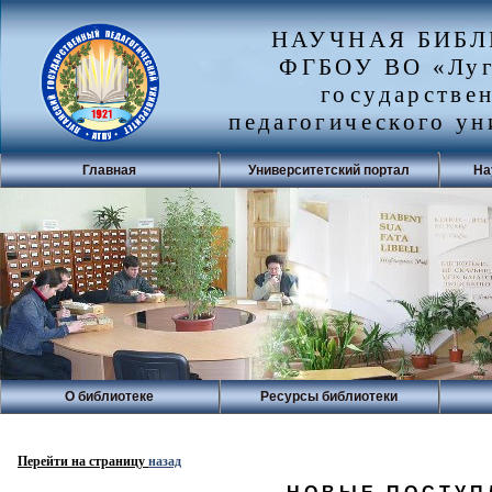
НАУЧНАЯ БИБ
ФГБОУ ВО «Луг
государстве
педагогического ун
Главная
Университетский портал
На
О библиотеке
Ресурсы библиотеки
Перейти на страницу
назад