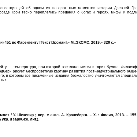
повествующей об одном из поворот ных моментов истории Древней Гре
осаде Трои тесно переплелись предания о богах и героях, мифы и подл
й) 451 по Фаренгейту [Текст]:[роман].– М.:ЭКСМО, 2019.– 320 с.–
ейту — температура, при которой воспламеняется и горит бумага. Философ
эдбери рисует беспросветную картину развития пост-индустриального общес
его, в котором все письменные издания безжалостно уничтожаются специал
ных.
млет / У. Шекспир ; пер. с англ. А. Кронеберга. – Х. : Фолио, 2013. – 155
укр. и зарубеж. лит.).