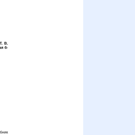
. В.
ая б-
бник