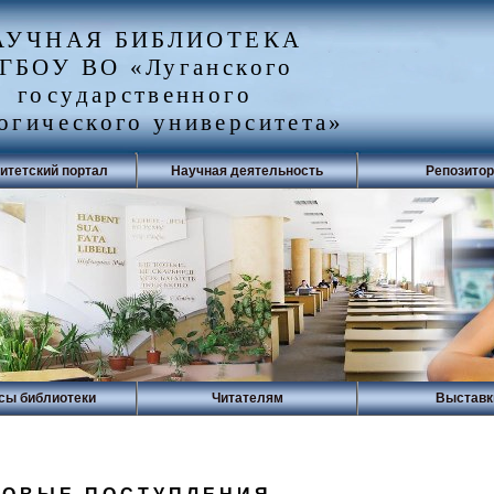
АУЧНАЯ БИБЛИОТЕКА
ГБОУ ВО «Луганского
государственного
огического университета»
итетский портал
Научная деятельность
Репозито
сы библиотеки
Читателям
Выставк