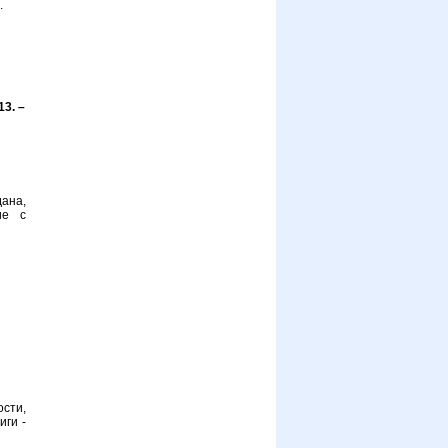
.
13. –
ана,
ие с
сти,
иги -