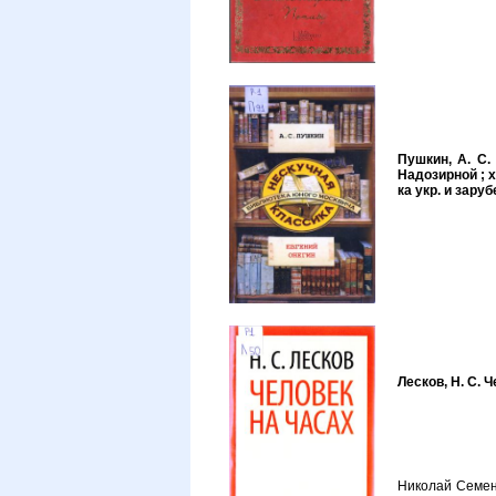
Пушкин, А. С.
Надозирной ; ху
ка укр. и зарубе
Лесков, Н. С. Ч
Николай Семен