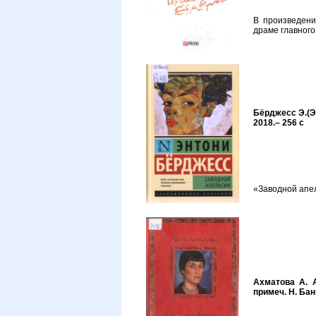
В произведени
драме главного
Бёрджесс Э.(Эн
2018.– 256 с
«Заводной апе
Ахматова А. А
примеч. Н. Бан