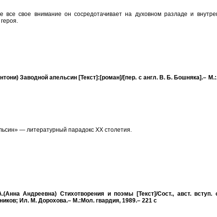
е все свое внимание он сосредотачивает на духовном разладе и внутре
 героя.
тони) Заводной апельсин [Текст]:[роман]/[пер. с англ. В. Б. Бошняка].– М.
льсин» — литературный парадокс XX столетия.
.(Анна Андреевна) Стихотворения и поэмы [Текст]/Сост., авст. вступ. с
ников; Ил. М. Дорохова.– М.:Мол. гвардия, 1989.– 221 с