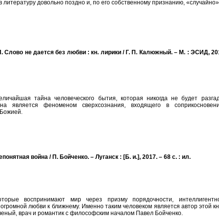
в литературу довольно поздно и, по его собственному признанию, «случайно»
. Слово не дается без любви : кн. лирики / Г. П. Калюжный. – М. : ЭСИД, 20
еличайшая тайна человеческого бытия, которая никогда не будет разгад
на является феноменом сверхсознания, входящего в соприкосновен
Божией.
понятная война / П. Бойченко. – Луганск : [Б. и.], 2017. – 68 с. : ил.
оторые воспринимают мир через призму порядочности, интеллигентно
 огромной любви к ближнему. Именно таким человеком является автор этой кн
еный, врач и романтик с философским началом Павел Бойченко.