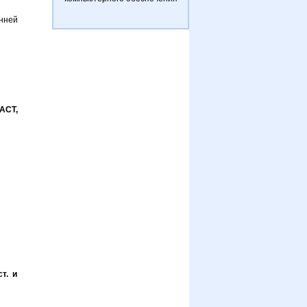
нней
:АСТ,
т. и