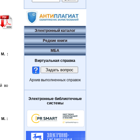
Электронный каталог
Редкие книги
МБА
 М. :
Виртуальная справка
Архив выполненных справок
й во
Электронные библиотечные
системы
 М. :