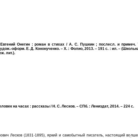
 Евгений Онегин : роман в стихах / А. С. Пушкин ; послесл. и примеч. Т
дож.-оформ. Е. Д. Кононученко. – Х. : Фолио, 2013. – 191 c. : ил. – (Школьн
ж. лит.).
еловек на часах : рассказы / Н. С. Лесков. – СПб. : Лениздат, 2014. – 224 с.
ович Лесков (1831-1895), яркий и самобытный писатель, настоящий волше