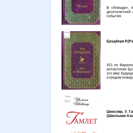
В «Илиаде», 
десятилетней 
события.
Брэдбери Р.(Рэ
451 по Фаренг
антиутопия Бр
это мир будущ
отрядом пожар
Шекспир, У. Га
(Школьная б-ка 