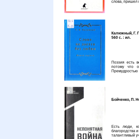
слова, пришел 
Калюжный, Г. П
560 с. : ил.
Поэзия есть в
потому что о
Премудростью 
Бойченко, П. Не
Есть люди, к
благородства и
талантливый уч