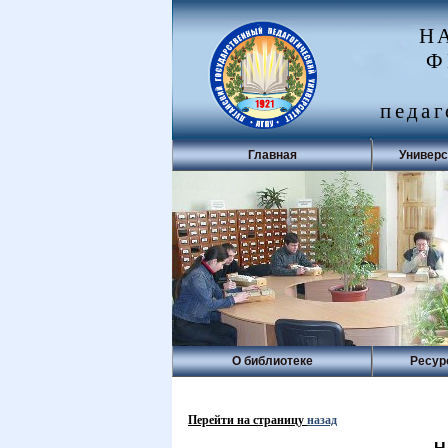
Н
Ф
педаг
Главная
Универс
О библиотеке
Ресур
Перейти на страницу
назад