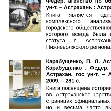
Федер. агенство по об
ун-т. – Астрахань : Астрах
Книга является од
комплексного анализ
городского общественно
которого всегда была
статуса г. Астраха
Нижневолжского региона
Карабущенко, П. Л. Ас
Карабущенко ; Федер.
Астрахан. гос ун-т. – 
2009. – 281 с.
Книга посвящена истории
вв. Астраханское царств
страницах официальных 
но и весьма часто вы