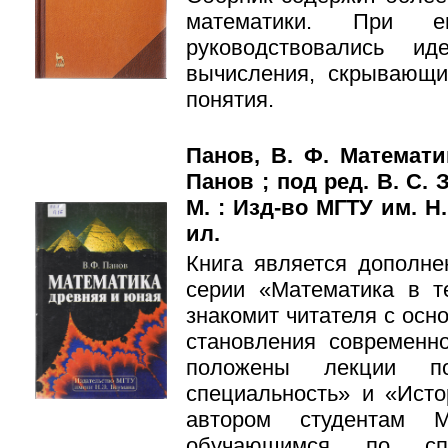
математики. При е
руководствовались ид
вычисления, скрывающи
понятия.
Панов, В. Ф. Математи
Панов ; под ред. В. С. З
М. : Изд-во МГТУ им. Н. 
ил.
Книга является дополне
серии «Математика в т
знакомит читателя с ос
становления современн
положены лекции п
специальность» и «Ист
автором студентам 
обучающимся по спе