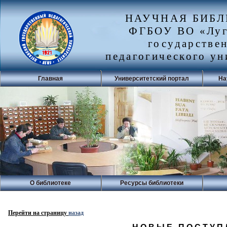
НАУЧНАЯ БИБ
ФГБОУ ВО «Луг
государстве
педагогического ун
Главная
Университетский портал
На
О библиотеке
Ресурсы библиотеки
Перейти на страницу
назад