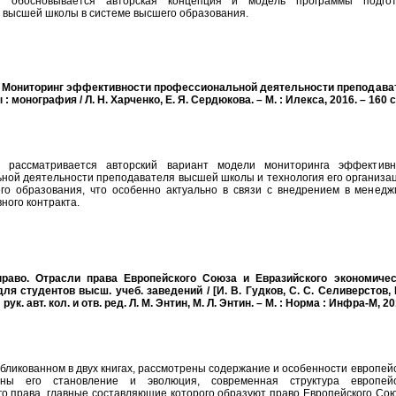
 обосновывается авторская концепция и модель программы подгот
 высшей школы в системе высшего образования.
Н. Мониторинг эффективности профессиональной деятельности преподава
 монография / Л. Н. Харченко, Е. Я. Сердюкова. – М. : Илекса, 2016. – 160 с
 рассматривается авторский вариант модели мониторинга эффективн
ной деятельности преподавателя высшей школы и технология его организац
го образования, что особенно актуально в связи с внедрением в менедж
ного контракта.
право. Отрасли права Европейского Союза и Евразийского экономичес
для студентов высш. учеб. заведений / [И. В. Гудков, С. С. Селиверстов, 
 рук. авт. кол. и отв. ред. Л. М. Энтин, М. Л. Энтин. – М. : Норма : Инфра-М, 20
убликованном в двух книгах, рассмотрены содержание и особенности европей
аны его становление и эволюция, современная структура европейс
го права, главные составляющие которого образуют право Европейского Сою