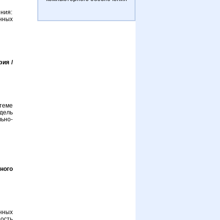
ния:
нных
ия /
теме
дель
ьно-
ного
нных
ость