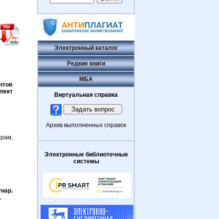
Электронный каталог
Редкие книги
МБА
нтов
спект
Виртуальная справка
Архив выполненных справок
рам,
Электронные библиотечные
системы
унар.
.