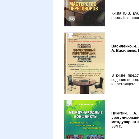
Книга Ю.В. Ду
первый в нашей
Василенко, И.
А. Василенко, 
В книге предс
ведения перег
и настоящего.
Никитин, А.
урегулирование
междунар. отно
384 с.