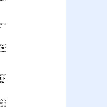
овки
теля
.
ости
ии в
мент
кого
Е. Н.
19. –
ского
кого
за и