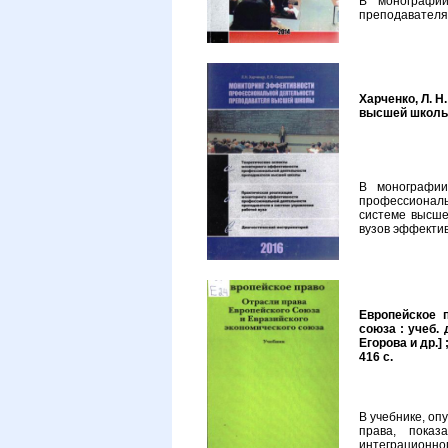
В монографии
преподавателя
Харченко, Л. 
высшей школы :
В монографии
профессиональ
системе высше
вузов эффектив
Европейское 
союза : учеб. 
Егорова и др.] ;
416 с.
В учебнике, оп
права, показ
интеграционно