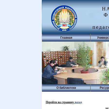
Н
Ф
педаг
Главная
Универс
О библиотеке
Ресур
Перейти на страницу
назад