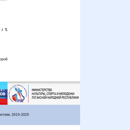
/ Т.
торой
отеки, 2015-2025