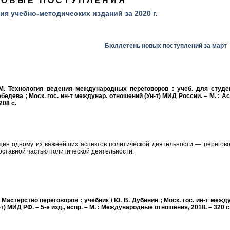
НОВЫЕ ПОСТУПЛЕНИЯ
ия учебно-методических изданий за 2020 г.
Бюллетень новых поступлений за март
М. Технология ведения международных переговоров : учеб. для студе
Лебедева ; Моск. гос. ин-т междунар. отношений (Ун-т) МИД России. – М. : А
208 с.
щен одному из важнейших аспектов политической деятельности — перегово
ставной частью политической деятельности.
 Мастерство переговоров : учебник / Ю. В. Дубинин ; Моск. гос. ин-т межд
т) МИД РФ. – 5-е изд., испр. – М. : Международные отношения, 2018. – 320 с