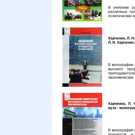
В учебнике р
различные тео
политических 
Харченко, Л. 
Л. Н. Харченко.
В монографии 
высшего проф
преподавателя
экономических
Харченко, Л.
вуза : монограф
В монографии 
процессов и 