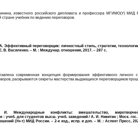
бинина, известного российского дипломата и профессора МГИМО(У) МИД Р
 стране учебник по ведению переговоров.
 А. Эффективный переговорщик: личностный стиль, стратегии, технологии 
Е. В. Василенко. – М. : Междунар. отношения, 2017. – 287 с.
тавлена современная концепция формирования эффективного личного с
оворов, раскрываются секреты мастерства выдающихся переговорщиков прош
 И. Международные конфликты: вмешательство, миротворчес
 : учеб. для студентов высш. учеб. заведений / А. И. Никитин ; Моск. гос.
шений (Ун-т) МИД России. – 2-е изд., испр. и доп. – М. : Аспект Пресс, 20