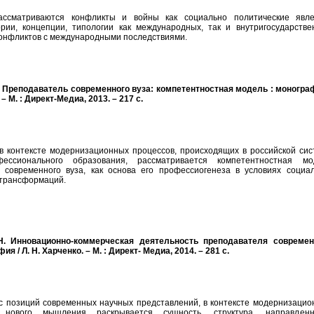
ассматриваются конфликты и войны как социально политические явле
рии, концепции, типологии как международных, так и внутригосударстве
конфликтов с международными последствиями.
Н. Преподаватель современного вуза: компетентностная модель : монограф
 – М. : Директ-Медиа, 2013. – 217 с.
в контексте модернизационных процессов, происходящих в российской сис
ессионального образования, рассматривается компетентностная мо
 современного вуза, как основа его профессиогенеза в условиях социал
 трансформаций.
 Н. Инновационно-коммерческая деятельность преподавателя современ
ия / Л. Н. Харченко. – М. : Директ- Медиа, 2014. – 281 с.
с позиций современных научных представлений, в контексте модернизацио
нового мышления раскрывается сущность, структура, направленн