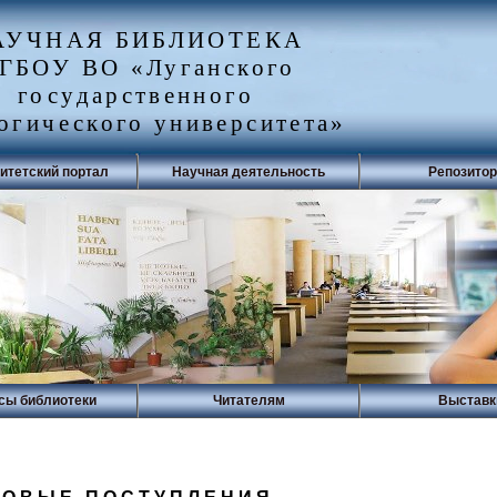
АУЧНАЯ БИБЛИОТЕКА
ГБОУ ВО «Луганского
государственного
огического университета»
итетский портал
Научная деятельность
Репозито
сы библиотеки
Читателям
Выставк