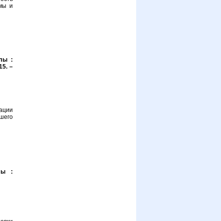
мы и
лы :
15. –
ации
шего
лы :