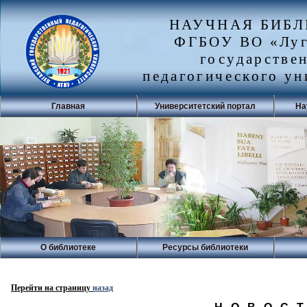
НАУЧНАЯ БИБ
ФГБОУ ВО «Луг
государстве
педагогического ун
Главная
Университетский портал
На
О библиотеке
Ресурсы библиотеки
Перейти на страницу
назад