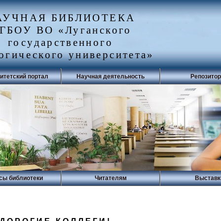
АУЧНАЯ БИБЛИОТЕКА
ГБОУ ВО «Луганского
государственного
огического университета»
итетский портал
Научная деятельность
Репозито
сы библиотеки
Читателям
Выставк