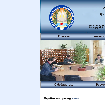
Н
Ф
педаг
Главная
Универс
О библиотеке
Ресур
Перейти на страницу
назад