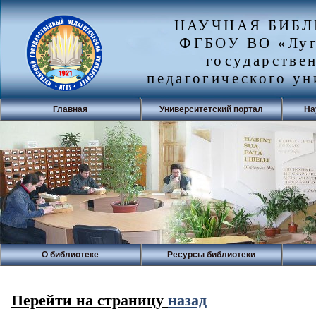
НАУЧНАЯ БИБ
ФГБОУ ВО «Луг
государстве
педагогического ун
Главная
Университетский портал
На
О библиотеке
Ресурсы библиотеки
Перейти на страницу
назад