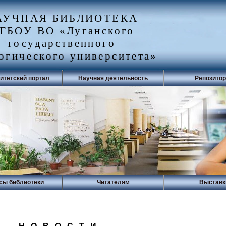
АУЧНАЯ БИБЛИОТЕКА
ГБОУ ВО «Луганского
государственного
огического университета»
итетский портал
Научная деятельность
Репозито
сы библиотеки
Читателям
Выставк