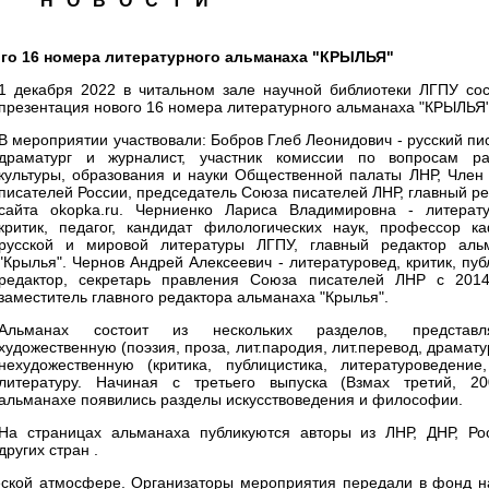
Н О В О С Т И
го 16 номера литературного альманаха "КРЫЛЬЯ"
1 декабря 2022 в читальном зале научной библиотеки ЛГПУ сос
презентация нового 16 номера литературного альманаха "КРЫЛЬЯ"
В мероприятии участвовали: Бобров Глеб Леонидович - русский пи
драматург и журналист, участник комиссии по вопросам ра
культуры, образования и науки Общественной палаты ЛНР, Член
писателей России, председатель Союза писателей ЛНР, главный р
сайта okopka.ru. Черниенко Лариса Владимировна - литерату
критик, педагог, кандидат филологических наук, профессор к
русской и мировой литературы ЛГПУ, главный редактор аль
"Крылья". Чернов Андрей Алексеевич - литературовед, критик, пуб
редактор, секретарь правления Союза писателей ЛНР с 2014
заместитель главного редактора альманаха "Крылья".
Альманах состоит из нескольких разделов, представл
художественную (поэзия, проза, лит.пародия, лит.перевод, драмату
нехудожественную (критика, публицистика, литературоведение,
литературу. Начиная с третьего выпуска (Взмах третий, 20
альманахе появились разделы искусствоведения и философии.
На страницах альманаха публикуются авторы из ЛНР, ДНР, Ро
других стран .
еской атмосфере. Организаторы мероприятия передали в фонд н