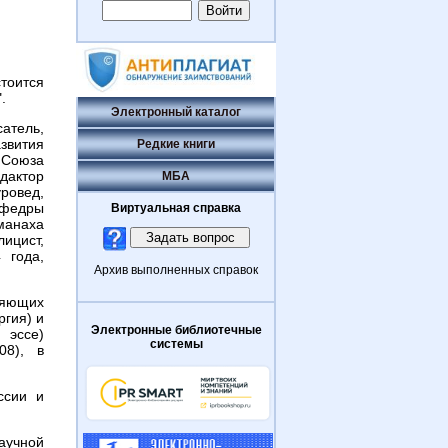
тоится
.
Электронный каталог
сатель,
звития
Редкие книги
 Союза
едактор
МБА
ровед,
афедры
Виртуальная справка
манаха
лицист,
 года,
Архив выполненных справок
яющих
ргия) и
Электронные библиотечные
 эссе)
системы
08), в
ссии и
аучной