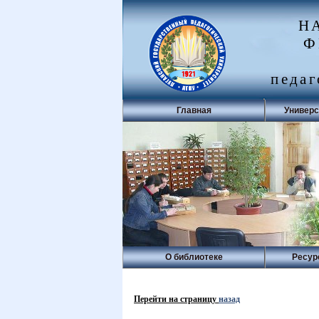
Н
Ф
педаг
Главная
Универс
О библиотеке
Ресур
Перейти на страницу
назад