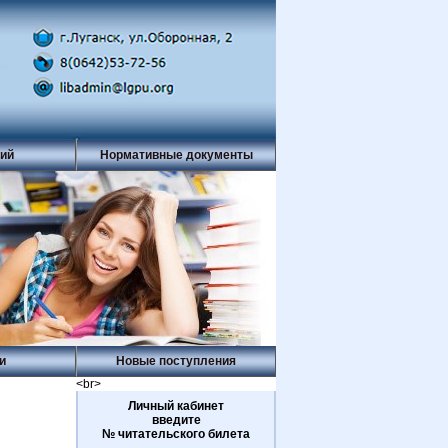
рий
Нормативные документы
и
Новые поступления
<br>
Личный кабинет
введите
№ читательского билета