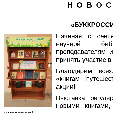
Н О В О С
«БУККРОСС
Начиная с сентя
научной библ
преподавателям и
принять участие 
Благодарим всех
«книгам путешес
акции!
Выставка регуля
новыми книгами,