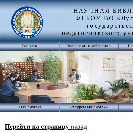
НАУЧНАЯ БИБ
ФГБОУ ВО «Луг
государстве
педагогического ун
Главная
Университетский портал
На
О библиотеке
Ресурсы библиотеки
Перейти на страницу
назад