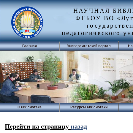
НАУЧНАЯ БИБ
ФГБОУ ВО «Луг
государстве
педагогического ун
Главная
Университетский портал
На
О библиотеке
Ресурсы библиотеки
Перейти на страницу
назад