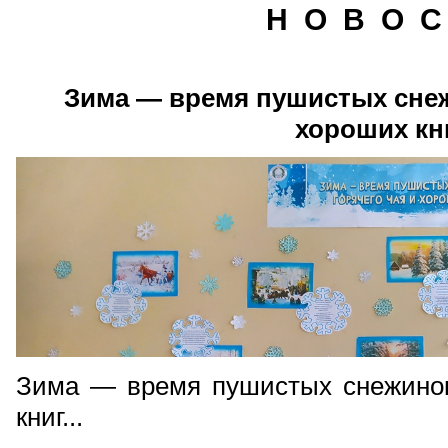
Н О В О С
Зима — время пушистых снеж
хороших кни
Зима — время пушистых снежинок,
книг...