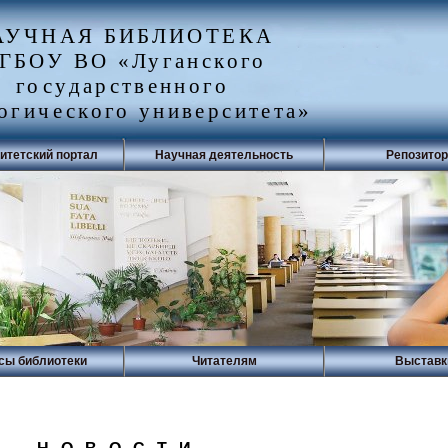
АУЧНАЯ БИБЛИОТЕКА
ГБОУ ВО «Луганского
государственного
огического университета»
итетский портал
Научная деятельность
Репозито
сы библиотеки
Читателям
Выставк