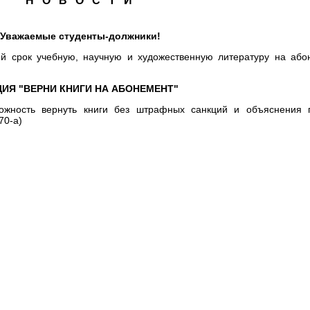
Н О В О С Т И
Уважаемые студенты-должники!
ый срок учебную, научную и художественную литературу на або
ЦИЯ "ВЕРНИ КНИГИ НА АБОНЕМЕНТ"
можность вернуть книги без штрафных санкций и объяснения 
70-а)