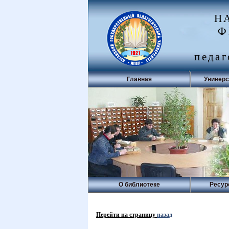
Н
Ф
педаг
Главная
Универс
О библиотеке
Ресур
Перейти на страницу
назад