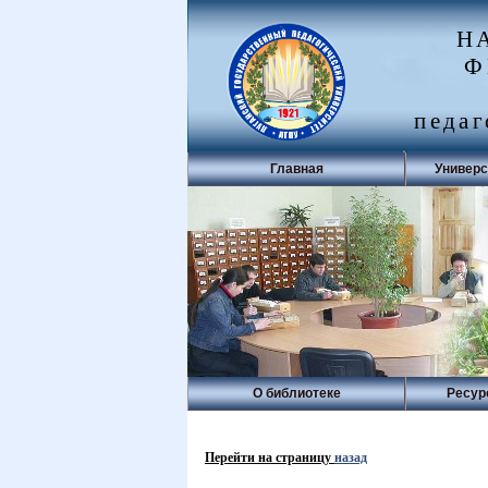
Н
Ф
педаг
Главная
Универс
О библиотеке
Ресур
Перейти на страницу
назад