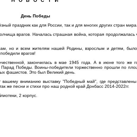
Н О В О С Т И
День Победы
ный праздник как для России, так и для многих других стран мира
полчища врагов. Началась страшная война, которая продолжалась
ам, но и всем жителям нашей Родины, взрослым и детям, было
 победили врагов!
чественной, закончилась в мае 1945 года. А в июне того же г
я Парад Победы. Воины-победители торжественно прошли по пло
ых фашистов. Это был Великий день.
т вашему вниманию выставку "Победный май", где представлены
так же песни и стихи про наш родной край Донбасс 2014-2022гг.
лиотеки, 2 корпус.