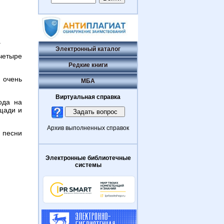
.
Электронный каталог
 четыре
Редкие книги
 очень
МБА
Виртуальная справка
ода на
щади и
Архив выполненных справок
 песни
Электронные библиотечные
системы