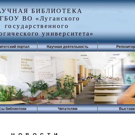
АУЧНАЯ БИБЛИОТЕКА
ГБОУ ВО «Луганского
государственного
огического университета»
итетский портал
Научная деятельность
Репозито
сы библиотеки
Читателям
Выставк