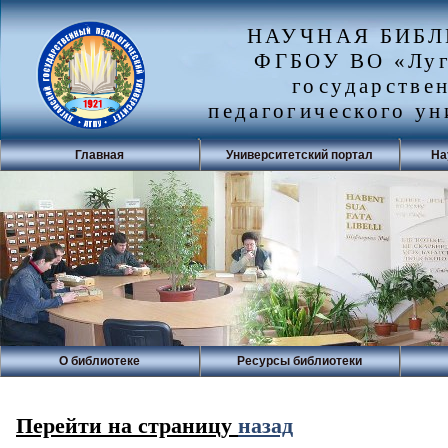
НАУЧНАЯ БИБ
ФГБОУ ВО «Луг
государстве
педагогического ун
Главная
Университетский портал
На
О библиотеке
Ресурсы библиотеки
Перейти на страницу
назад