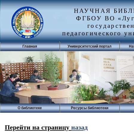
НАУЧНАЯ БИБ
ФГБОУ ВО «Луг
государстве
педагогического ун
Главная
Университетский портал
На
О библиотеке
Ресурсы библиотеки
Перейти на страницу
назад