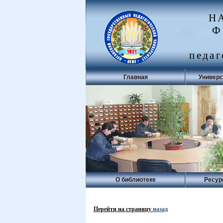
Н
Ф
педаг
Главная
Универс
О библиотеке
Ресур
Перейти на страницу
назад