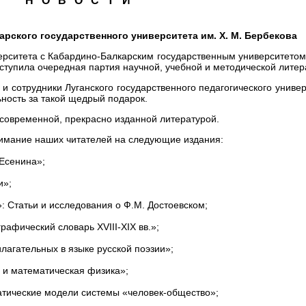
Н О В О С Т И
рского государственного университета им. Х. М. Бербекова
ерситета с Кабардино-Балкарским государственным университетом
ступила очередная партия научной, учебной и методической литер
 и сотрудники Луганского государственного педагогического униве
ность за такой щедрый подарок.
современной, прекрасно изданной литературой.
нимание наших читателей на следующие издания:
 Есенина»;
и»;
»: Статьи и исследования о Ф.М. Достоевском;
рафический словарь XVIII-XIX вв.»;
илагательных в языке русской поэзии»;
о и математическая физика»;
матические модели системы «человек-общество»;