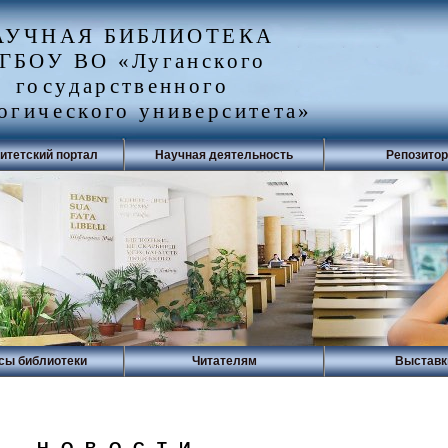
АУЧНАЯ БИБЛИОТЕКА
ГБОУ ВО «Луганского
государственного
огического университета»
итетский портал
Научная деятельность
Репозито
сы библиотеки
Читателям
Выставк