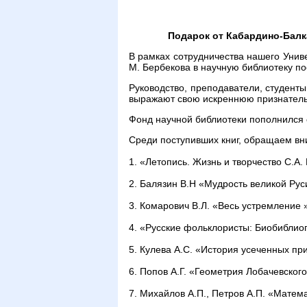
Подарок от Кабардино-Балка
В рамках сотрудничества нашего Унив
М. Бербекова в научную библиотеку по
Руководство, преподаватели, студенты
выражают свою искреннюю признатель
Фонд научной библиотеки пополнился 
Среди поступивших книг, обращаем в
1. «Летопись. Жизнь и творчество С.А.
2. Балязин В.Н «Мудрость великой Рус
3. Комарович В.Л. «Весь устремление 
4. «Русские фольклористы: Биобиблиог
5. Кулева А.С. «История усеченных пр
6. Попов А.Г. «Геометрия Лобачевског
7. Михайлов А.П., Петров А.П. «Мате