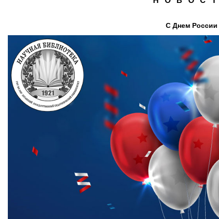
Н О В О С Т
С Днем России