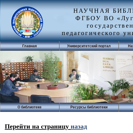
НАУЧНАЯ БИБ
ФГБОУ ВО «Луг
государстве
педагогического ун
Главная
Университетский портал
На
О библиотеке
Ресурсы библиотеки
Перейти на страницу
назад