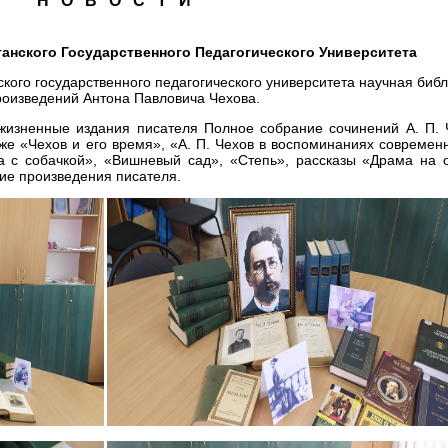
Н О В О С Т И
анского Государственного Педагогического Университета
кого государственного педагогического университета научная биб
роизведений Антона Павловича Чехова.
жизненные издания писателя Полное собрание сочинений А. П. 
также «Чехов и его время», «А. П. Чехов в воспоминаниях современ
 с собачкой», «Вишневый сад», «Степь», рассказы «Драма на о
гие произведения писателя.