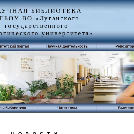
АУЧНАЯ БИБЛИОТЕКА
ГБОУ ВО «Луганского
государственного
огического университета»
итетский портал
Научная деятельность
Репозито
сы библиотеки
Читателям
Выставк