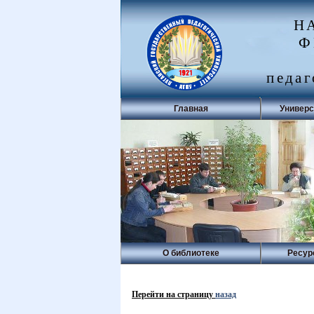
Н
Ф
педаг
Главная
Универс
О библиотеке
Ресур
Перейти на страницу
назад