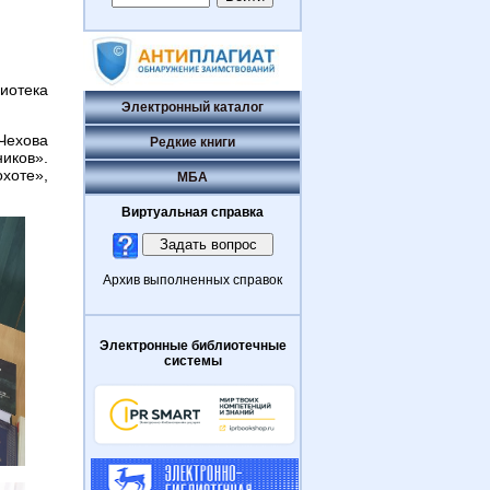
лиотека
Электронный каталог
Чехова
Редкие книги
ников».
хоте»,
МБА
Виртуальная справка
Архив выполненных справок
Электронные библиотечные
системы