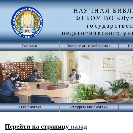
НАУЧНАЯ БИБ
ФГБОУ ВО «Луг
государстве
педагогического ун
Главная
Университетский портал
На
О библиотеке
Ресурсы библиотеки
Перейти на страницу
назад