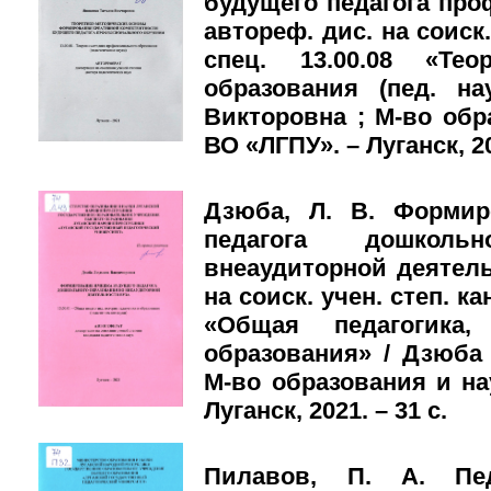
будущего педагога про
автореф. дис. на соиск. 
спец. 13.00.08 «Те
образования (пед. на
Викторовна ; М-во обр
ВО «ЛГПУ». – Луганск, 20
Дзюба, Л. В. Формир
педагога дошколь
внеаудиторной деятель
на соиск. учен. степ. кан
«Общая педагогика,
образования» / Дзюб
М-во образования и на
Луганск, 2021. – 31 с.
Пилавов, П. А. Пед