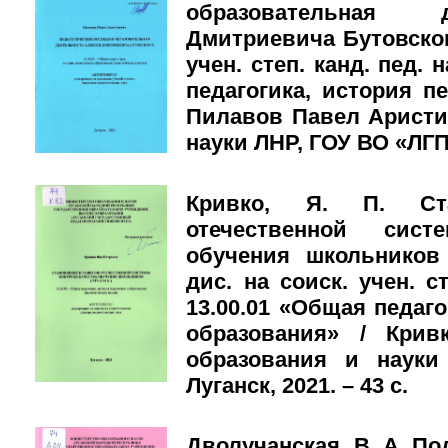
образовательная 
Дмитриевича Бутовского
учен. степ. канд. пед. 
педагогика, история п
Пилавов Павел Аристи
науки ЛНР, ГОУ ВО «ЛГПУ»
Кривко, Я. П. Ст
отечественной сист
обучения школьников (
дис. на соиск. учен. ст
13.00.01 «Общая педаго
образования» / Крив
образования и науки
Луганск, 2021. – 43 с.
Дволучанская, В. А. П