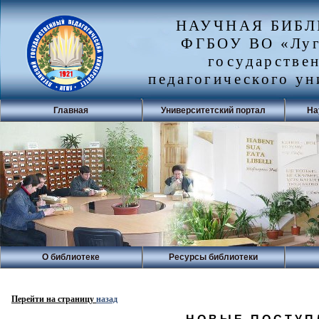
НАУЧНАЯ БИБ
ФГБОУ ВО «Луг
государстве
педагогического ун
Главная
Университетский портал
На
О библиотеке
Ресурсы библиотеки
Перейти на страницу
назад