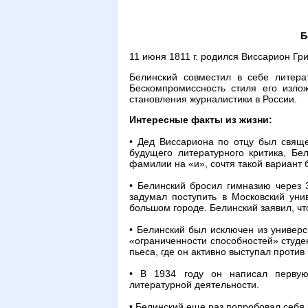
Б
11 июня 1811 г. родился Виссарион Гри
Белинский совместил в себе литера
Бескомпромиссность стиля его изло
становления журналистики в России.
Интересные факты из жизни:
• Дед Виссариона по отцу был свящ
будущего литературного критика, Б
фамилии на «и», сочтя такой вариант 
• Белинский бросил гимназию через 
задумал поступить в Московский уни
большом городе. Белинский заявил, что
• Белинский был исключен из универ
«ограниченности способностей» студе
пьеса, где он активно выступал против
• В 1934 году он написал первую
литературной деятельности.
• Белинский еще раз попробовал себя 