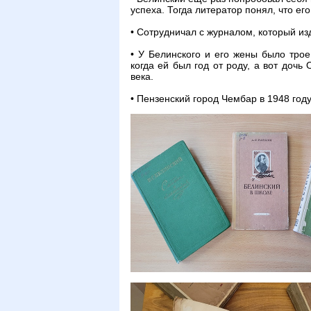
успеха. Тогда литератор понял, что ег
• Сотрудничал с журналом, который и
• У Белинского и его жены было тро
когда ей был год от роду, а вот доч
века.
• Пензенский город Чембар в 1948 год