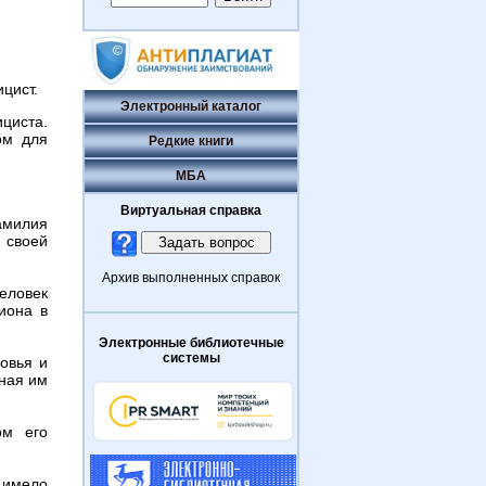
ицист.
Электронный каталог
циста.
ом для
Редкие книги
МБА
Виртуальная справка
амилия
 своей
Архив выполненных справок
еловек
иона в
Электронные библиотечные
системы
овья и
ная им
ом его
е имело