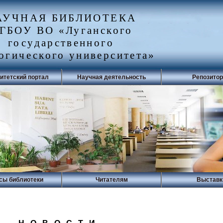
АУЧНАЯ БИБЛИОТЕКА
ГБОУ ВО «Луганского
государственного
огического университета»
итетский портал
Научная деятельность
Репозито
сы библиотеки
Читателям
Выставк