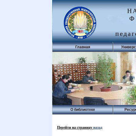
Н
Ф
педаг
Главная
Универс
О библиотеке
Ресур
Перейти на страницу
назад