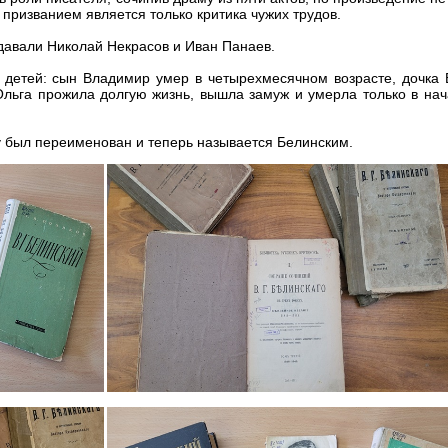
о призванием является только критика чужих трудов.
здавали Николай Некрасов и Иван Панаев.
е детей: сын Владимир умер в четырехмесячном возрасте, дочка 
ь Ольга прожила долгую жизнь, вышла замуж и умерла только в на
у был переименован и теперь называется Белинским.