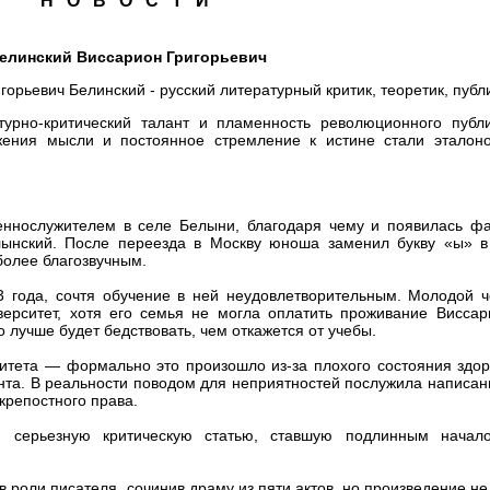
Н О В О С Т И
елинский Виссарион Григорьевич
горьевич Белинский - русский литературный критик, теоретик, публ
турно-критический талант и пламенность революционного публи
жения мысли и постоянное стремление к истине стали эталон
еннослужителем в селе Белыни, благодаря чему и появилась ф
елынский. После переезда в Москву юноша заменил букву «ы» в
более благозвучным.
3 года, сочтя обучение в ней неудовлетворительным. Молодой ч
верситет, хотя его семья не могла оплатить проживание Виссар
 лучше будет бедствовать, чем откажется от учебы.
ситета — формально это произошло из-за плохого состояния здор
нта. В реальности поводом для неприятностей послужила написан
 крепостного права.
 серьезную критическую статью, ставшую подлинным начал
в роли писателя, сочинив драму из пяти актов, но произведение н