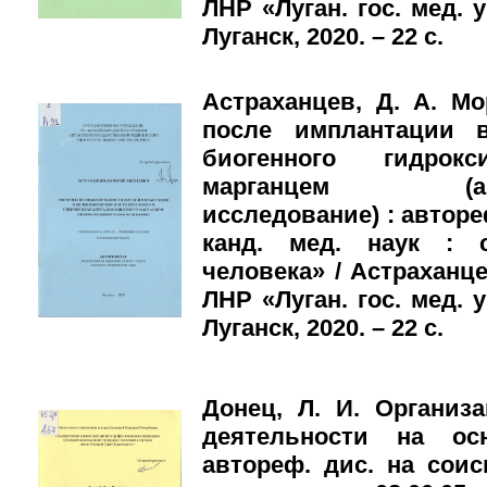
ЛНР «Луган. гос. мед. 
Луганск, 2020. – 22 с.
Астраханцев, Д. А. М
после имплантации 
биогенного гидрокс
марганцем (анато
исследование) : автореф
канд. мед. наук : с
человека» / Астраханц
ЛНР «Луган. гос. мед. 
Луганск, 2020. – 22 с.
Донец, Л. И. Организ
деятельности на ос
автореф. дис. на соиск