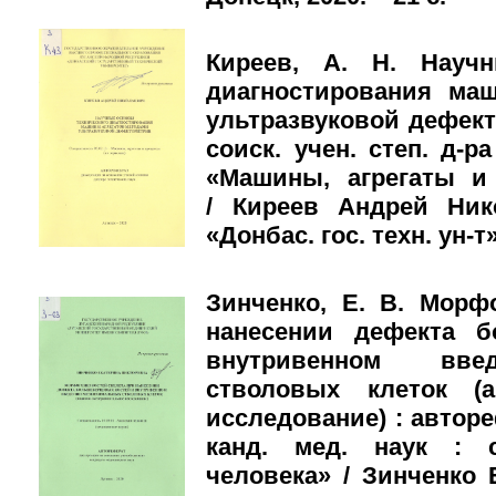
Киреев, А. Н. Научн
диагностирования ма
ультразвуковой дефект
соиск. учен. степ. д-ра
«Машины, агрегаты и
/ Киреев Андрей Ни
«Донбас. гос. техн. ун-т»
Зинченко, Е. В. Морф
нанесении дефекта б
внутривенном вве
стволовых клеток (а
исследование) : автореф
канд. мед. наук : с
человека» / Зинченко 