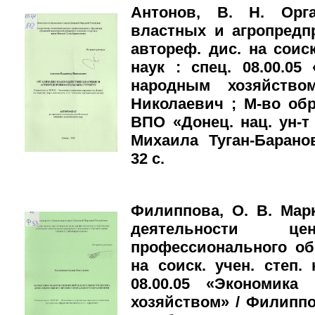
Антонов, В. Н. Орга
властных и агропредп
автореф. дис. на соиск
наук : спец. 08.00.0
народным хозяйство
Николаевич ; М-во об
ВПО «Донец. нац. ун-т
Михаила Туган-Баранов
32 с.
Филиппова, О. В. Мар
деятельности цен
профессионального об
на соиск. учен. степ. 
08.00.05 «Экономика
хозяйством» / Филиппо