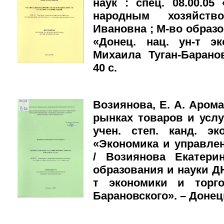
наук : спец. 08.00.0
народным хозяйст
Ивановна ; М-во образ
«Донец. нац. ун-т э
Михаила Туган-Баранов
40 с.
Возиянова, Е. А. Аром
рынках товаров и услуг
учен. степ. канд. эк
«Экономика и управле
/ Возиянова Екатери
образования и науки ДН
т экономики и торго
Барановского». – Донецк,