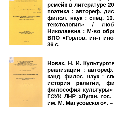
ремейк в литературе 20
поэтика : автореф. дис.
филол. наук : спец. 10
текстология» / Люб
Николаевна ; М-во обр
ВПО «Горлов. ин-т инос
36 с.
Новак, Н. И. Культуро
реализации : автореф. 
канд. филос. наук : с
история религии, фи
философия культуры» 
ГОУК ЛНР «Луган. гос.
им. М. Матусовского». – 