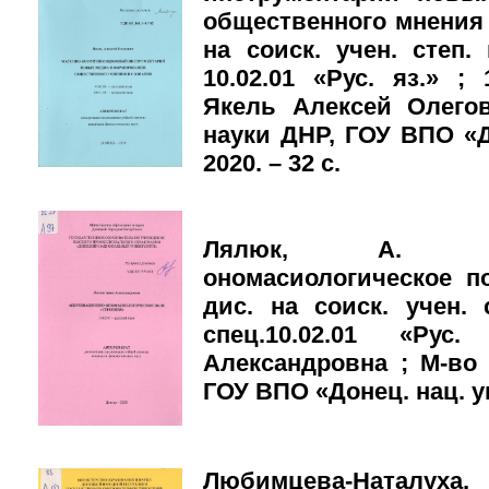
общественного мнения 
на соиск. учен. степ.
10.02.01 «Рус. яз.» ;
Якель Алексей Олего
науки ДНР, ГОУ ВПО «До
2020. – 32 с.
Лялюк, А. А. 
ономасиологическое п
дис. на соиск. учен. 
спец.10.02.01 «Ру
Александровна ; М-во
ГОУ ВПО «Донец. нац. ун-
Любимцева-Наталуха,