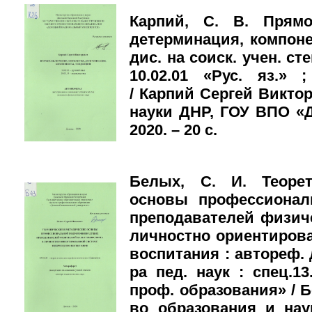
Карпий, С. В. Прямо
детерминация, компоне
дис. на соиск. учен. сте
10.02.01 «Рус. яз.» 
/ Карпий Сергей Викто
науки ДНР, ГОУ ВПО «До
2020. – 20 с.
Белых, С. И. Теорет
основы профессионал
преподавателей физич
личностно ориентиров
воспитания : автореф. д
ра пед. наук : спец.1
проф. образования» / 
во образования и на