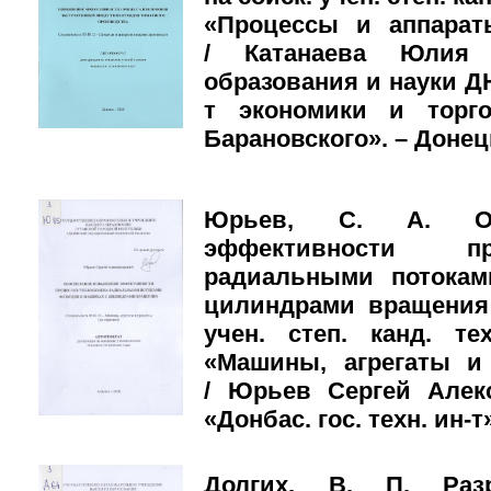
«Процессы и аппарат
/ Катанаева Юлия 
образования и науки ДН
т экономики и торго
Барановского». – Донецк,
Юрьев, С. А. Об
эффективности пр
радиальными потока
цилиндрами вращения 
учен. степ. канд. те
«Машины, агрегаты и
/ Юрьев Сергей Алек
«Донбас. гос. техн. ин-т»
Долгих, В. П. Разр