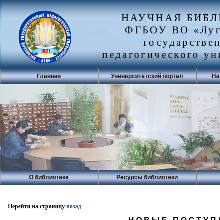
НАУЧНАЯ БИБ
ФГБОУ ВО «Луг
государстве
педагогического ун
Главная
Университетский портал
На
О библиотеке
Ресурсы библиотеки
Перейти на страницу
назад