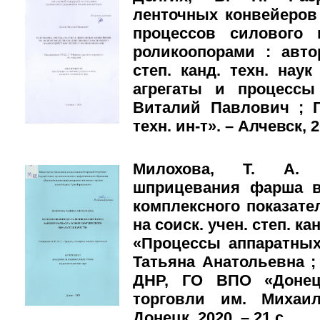
ленточных конвейеров
процессов силового 
роликоопорами : авто
степ. канд. техн. наук
агрегаты и процессы
Виталий Павлович ; 
техн. ин-т». – Алчевск, 2
Милохова, Т. А. 
шприцевания фарша в
комплексного показател
на соиск. учен. степ. кан
«Процессы аппаратных
Татьяна Анатольевна ;
ДНР, ГО ВПО «Донец.
торговли им. Михаил
Донецк, 2020. – 21 с.