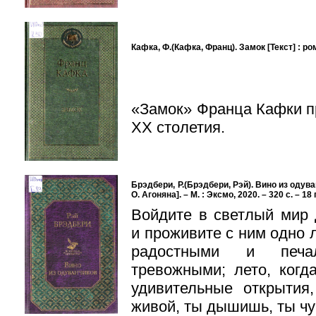
Кафка, Ф.(Кафка, Франц). Замок [Текст] : рома
«Замок» Франца Кафки пр
XX столетия.
Брэдбери, Р.(Брэдбери, Рэй). Вино из одуванч
О. Агоняна]. – М. : Эксмо, 2020. – 320 с. – 18 
Войдите в светлый мир 
и проживите с ним одно 
радостными и печа
тревожными; лето, ког
удивительные открытия
живой, ты дышишь, ты ч