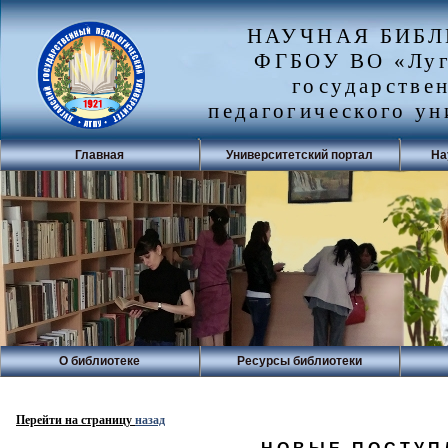
НАУЧНАЯ БИБ
ФГБОУ ВО «Луг
государстве
педагогического ун
Главная
Университетский портал
На
О библиотеке
Ресурсы библиотеки
Перейти на страницу
назад