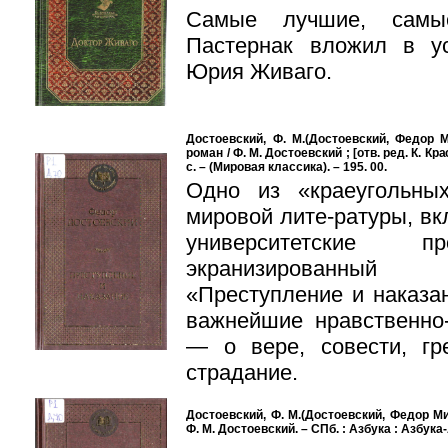
Самые лучшие, самые
Пастернак вложил в у
Юрия Живаго.
Достоевский, Ф. М.(Достоевский, Федор М
роман / Ф. М. Достоевский ; [отв. ред. К. Кра
с. – (Мировая классика). – 195. 00.
Одно из «краеугольны
мировой лите-ратуры, в
университетские пр
экранизированный
«Преступление и наказа
важнейшие нравственно
— о вере, совести, гр
страдание.
Достоевский, Ф. М.(Достоевский, Федор Ми
Ф. М. Достоевский. – СПб. : Азбука : Азбука-