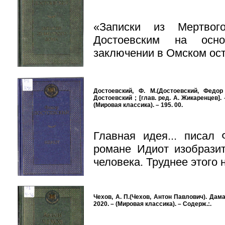
«Записки из Мертво
Достоевским на осн
заключении в Омском остр
Достоевский, Ф. М.(Достоевский, Федор
Достоевский ; [глав. ред. А. Жикаренцев]. 
(Мировая классика). – 195. 00.
Главная идея... писал
романе Идиот изобразит
человека. Труднее этого н
Чехов, А. П.(Чехов, Антон Павлович). Дама 
2020. – (Мировая классика). – Содерж.:.