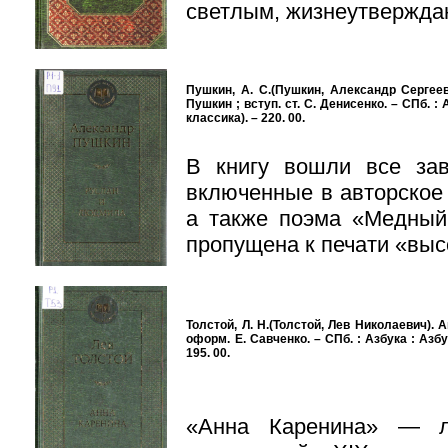
светлым, жизнеутвержд
Пушкин, А. С.(Пушкин, Александр Сергеев
Пушкин ; вступ. ст. С. Денисенко. – СПб. : 
классика). – 220. 00.
В книгу вошли все за
включенные в авторское
а также поэма «Медный
пропущена к печати «вы
Толстой, Л. Н.(Толстой, Лев Николаевич). Ан
оформ. Е. Савченко. – СПб. : Азбука : Азбу
195. 00.
«Анна Каренина» — л