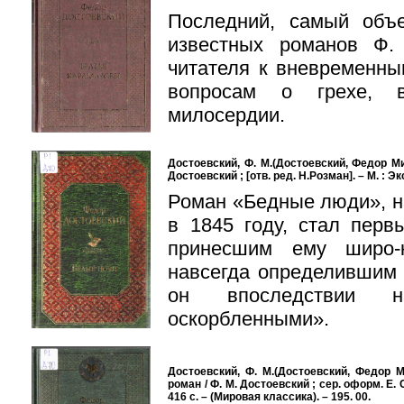
Последний, самый объ
известных романов Ф.
читателя к вневременн
вопросам о грехе, в
милосердии.
Достоевский, Ф. М.(Достоевский, Федор Мих
Достоевский ; [отв. ред. Н.Розман]. – М. : Э
Роман «Бедные люди», н
в 1845 году, стал перв
принесшим ему широ-
навсегда определившим и
он впоследствии н
оскорбленными».
Достоевский, Ф. М.(Достоевский, Федор М
роман / Ф. М. Достоевский ; сер. оформ. Е. 
416 с. – (Мировая классика). – 195. 00.