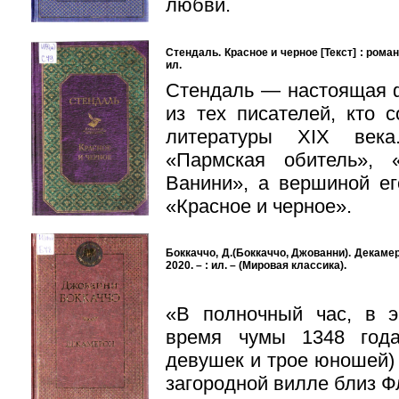
любви.
Стендаль. Красное и черное [Текст] : роман /
ил.
Стендаль — настоящая 
из тех писателей, кто 
литературы XIX века
«Пармская обитель», 
Ванини», а вершиной ег
«Красное и черное».
Боккаччо, Д.(Боккаччо, Джованни). Декамерон 
2020. – : ил. – (Мировая классика).
«В полночный час, в э
время чумы 1348 год
девушек и трое юношей)
загородной вилле близ Ф