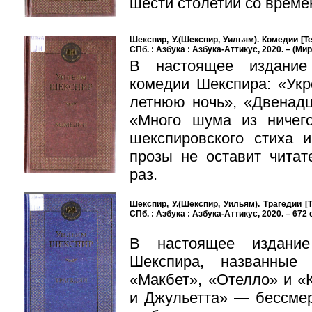
шести столетий со време
Шекспир, У.(Шекспир, Уильям). Комедии [Текст
СПб. : Азбука : Азбука-Аттикус, 2020. – (Ми
В настоящее издание
комедии Шекспира: «Укр
летнюю ночь», «Двенадц
«Много шума из ничего
шекспировского стиха 
прозы не оставит чита
раз.
Шекспир, У.(Шекспир, Уильям). Трагедии [Те
СПб. : Азбука : Азбука-Аттикус, 2020. – 672 с
В настоящее издание
Шекспира, названные
«Макбет», «Отелло» и «
и Джульетта» — бессмер