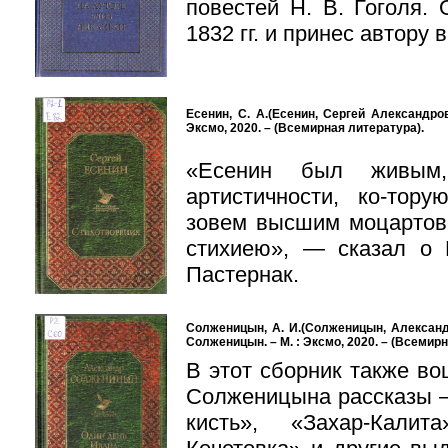
повестей Н. В. Гоголя.
1832 гг. и принес автору 
Есенин, С. А.(Есенин, Сергей Александрови
Эксмо, 2020. – (Всемирная литература).
«Есенин был живым
артистичности, ко-то
зовем высшим моцартов
стихиею», — сказал о 
Пастернак.
Солженицын, А. И.(Солженицын, Александр
Солженицын. – М. : Эксмо, 2020. – (Всемир
В этот сборник также во
Солженицына рассказы 
кисть», «Захар-Кали