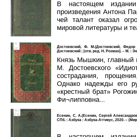
В настоящем издании
произведения Антона Па
чей талант оказал огр
мировой литературы и те
Достоевский, Ф. М.(Достоевский, Федор 
Достоевский ; [отв. ред. Н. Розман]. – М. : 
Князь Мышкин, главный 
М. Достоевского «Идио
сострадания, прощени
Однако надежды его ру
«крестный брат» Рогожин
Фи¬липповна...
Есенин, С. А.(Есенин, Сергей Александров
СПб. : Азбука : Азбука-Аттикус, 2020. – (Ми
В настоящем издании