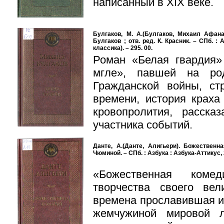
написанный в XIX веке.
Булгаков, М. А.(Булгаков, Михаил Афанас
Булгаков ; отв. ред. К. Красник. – СПб. : 
классика). – 295. 00.
Роман «Белая гвардия»
мгле», павшей на ро
Гражданской войны, ст
времени, история краха
кровопролития, расска
участника событий.
Данте, А.(Данте, Алигьери). Божественна
Чюминой. – СПб. : Азбука : Азбука-Аттикус, 2
«Божественная коме
творчества своего ве
времена прославившая и
жемчужиной мировой 