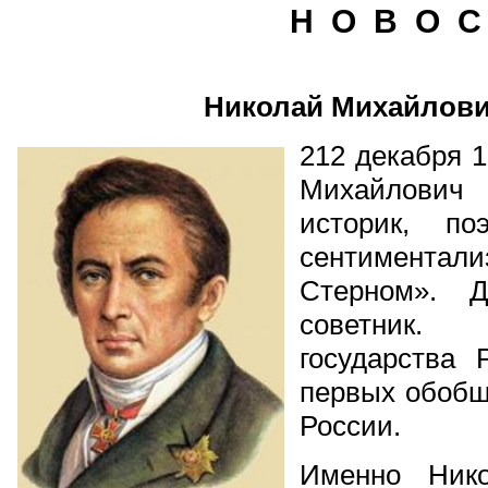
Н О В О С
Николай Михайлови
212 декабря 
Михайлович 
историк, п
сентиментали
Стерном». Д
советник.
государства 
первых обобщ
России.
Именно Нико