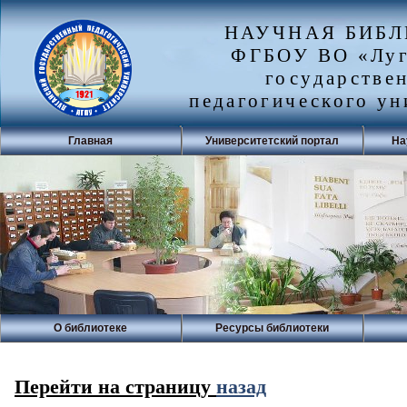
НАУЧНАЯ БИБ
ФГБОУ ВО «Луг
государстве
педагогического ун
Главная
Университетский портал
На
О библиотеке
Ресурсы библиотеки
Перейти на страницу
назад