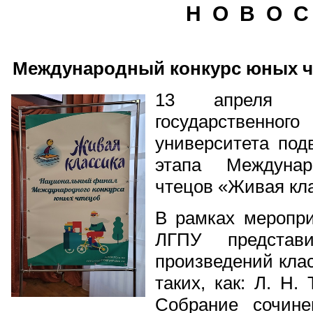
Н О В О С
Международный конкурс юных ч
13 апреля н
государственн
университета под
этапа Междунар
чтецов «Живая кл
В рамках меропри
ЛГПУ представ
произведений кла
таких, как: Л. Н
Собрание сочине