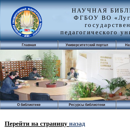
НАУЧНАЯ БИБ
ФГБОУ ВО «Луг
государстве
педагогического ун
Главная
Университетский портал
На
О библиотеке
Ресурсы библиотеки
Перейти на страницу
назад