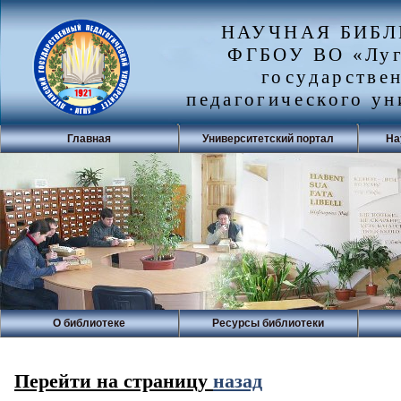
НАУЧНАЯ БИБ
ФГБОУ ВО «Луг
государстве
педагогического ун
Главная
Университетский портал
На
О библиотеке
Ресурсы библиотеки
Перейти на страницу
назад