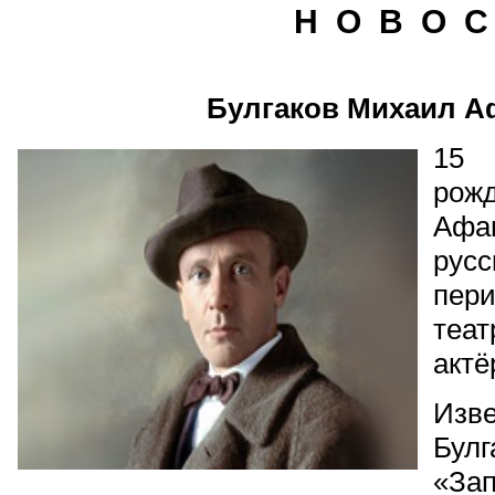
Н О В О С
Булгаков Михаил А
15
ро
Афа
русс
пе
теа
актё
Изв
Булг
«За