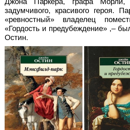
Джона Паркера, графа Морли, 
задумчивого, красивого героя. П
«ревностный» владелец помес
«Гордость и предубеждение» ,– был
Остин.