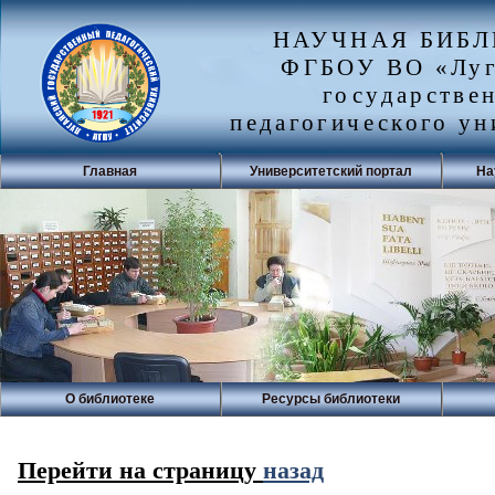
НАУЧНАЯ БИБ
ФГБОУ ВО «Луг
государстве
педагогического ун
Главная
Университетский портал
На
О библиотеке
Ресурсы библиотеки
Перейти на страницу
назад