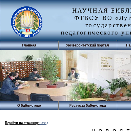
НАУЧНАЯ БИБ
ФГБОУ ВО «Луг
государстве
педагогического ун
Главная
Университетский портал
На
О библиотеке
Ресурсы библиотеки
Перейти на страницу
назад