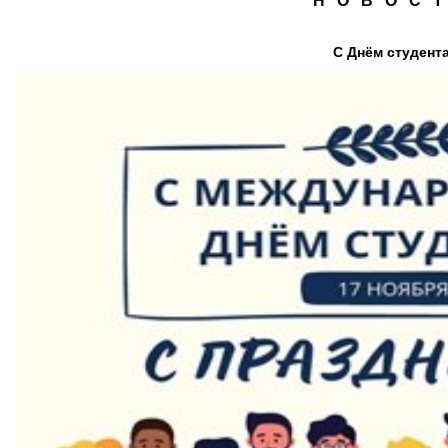
Н О В О С Т
С Днём студент