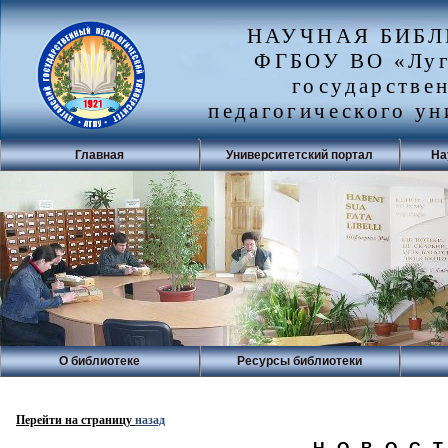
НАУЧНАЯ БИБ
ФГБОУ ВО «Луг
государстве
педагогического ун
Главная
Университетский портал
На
О библиотеке
Ресурсы библиотеки
Перейти на страницу
назад