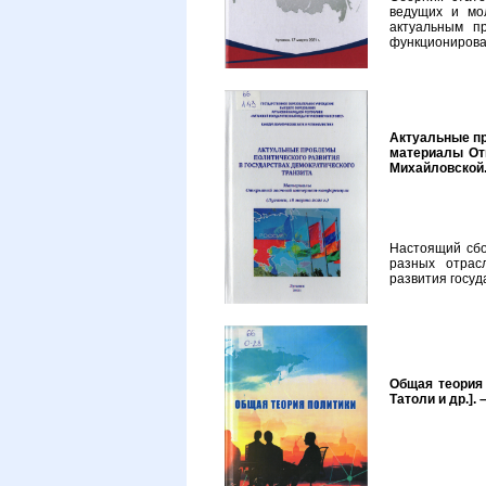
ведущих и мо
актуальным п
функционирова
Актуальные пр
материалы Откр
Михайловской. –
Настоящий сбо
разных отрас
развития госуд
Общая теория 
Татоли и др.]. 