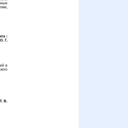
нные
ике,
та :
О. Г.
ей в
кого
. В.