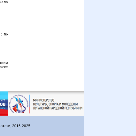
иала
 ; М-
ским
акже
отеки, 2015-2025