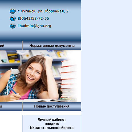
рий
Нормативные документы
и
Новые поступления
_
Личный кабинет
введите
№ читательского билета