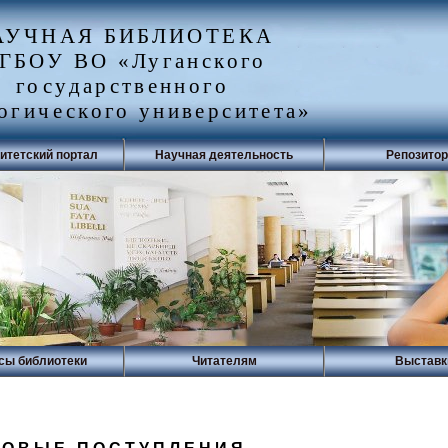
АУЧНАЯ БИБЛИОТЕКА
ГБОУ ВО «Луганского
государственного
огического университета»
итетский портал
Научная деятельность
Репозито
сы библиотеки
Читателям
Выставк