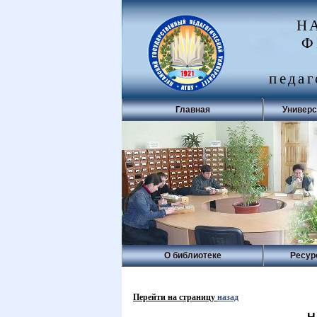
Н
Ф
педаг
Главная
Универс
О библиотеке
Ресур
Перейти на страницу
назад