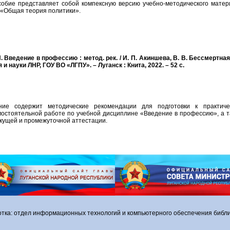
обие представляет собой компексную версию учебно-методического матер
 «Общая теория политики».
. Введение в профессию : метод. рек. / И. П. Акиншева, В. В. Бессмертная
 и науки ЛНР, ГОУ ВО «ЛГПУ». – Луганск : Книта, 2022. – 52 с.
ние содержит методические рекомендации для подготовки к практиче
мостоятельной работе по учебной дисциплине «Введение в профессию», а т
кущей и промежуточной аттестации.
отка: отдел информационных технологий и компьютерного обеспечения библи