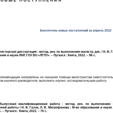
НОВЫЕ ПОСТУПЛЕНИЯ
Бюллетень новых поступлений за апрель 2022
агистерская диссертация : метод. рек. по выполнению магистр. дис. / Н. В. 
ния и науки ЛНР, ГОУ ВО «ЛГПУ». – Луганск : Книта, 2022. – 96 с.
рекомендации направлены на оказание помощи магистрантам самостоятель
ом научного руководителя, выполнять научно- исследовательскую работу.
 Выпускная квалификационная работа : метод. рек. по выполнению 
ной работы / Н. В. Галак, Л. В. Митрофанова ; М-во образования и науки 
– Луганск : Книта, 2022. – 76 с.