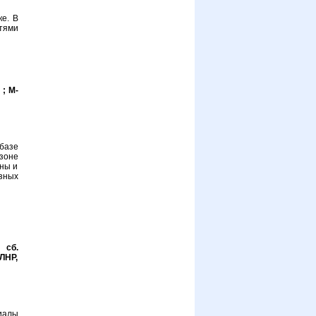
ке. В
тями
; М-
базе
зоне
ины и
зных
 сб.
 ЛНР,
иалы