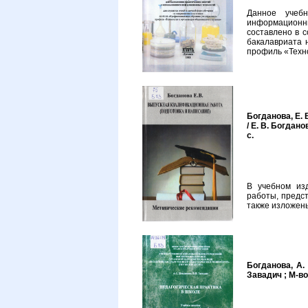
Данное учеб
информационн
составлено в 
бакалавриата 
профиль «Техно
Богданова, Е. 
/ Е. В. Богдан
с.
В учебном из
работы, предс
также изложен
Богданова, А. 
Завадич ; М-во