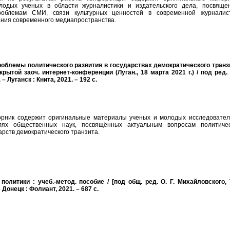
лодых ученых в области журналистики и издательского дела, посвяще
роблемам СМИ, связи культурных ценностей в современной журналист
ния современного медиапространства.
облемы политического развития в государствах демократического транзи
ытой заоч. интернет-конференции (Луган., 18 марта 2021 г.) / под ред. 
 Луганск : Книта, 2021. – 192 с.
рник содержит оригинальные материалы ученых и молодых исследовател
лях общественных наук, посвящённых актуальным вопросам политичес
арств демократического транзита.
политики : учеб.-метод. пособие / [под общ. ред. О. Г. Михайловского, Т
– Донецк : Фолиант, 2021. – 687 с.