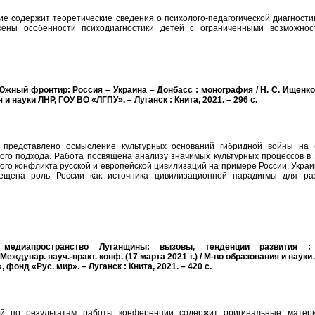
е содержит теоретические сведения о психолого-педагогической диагности
жены особенности психодиагностики детей с ограниченными возможнос
 Южный фронтир: Россия – Украина – Донбасс : монография / Н. С. Ищенко 
 и науки ЛНР, ГОУ ВО «ЛГПУ». – Луганск : Книта, 2021. – 296 с.
 представлено осмысление культурных оснований гибридной войны на 
ого подхода. Работа посвящена анализу значимых культурных процессов в 
го конфликта русской и европейской цивилизаций на примере России, Укра
вещена роль России как источника цивилизационной парадигмы для ра
 медиапространство Луганщины: вызовы, тенденции развития :
еждунар. науч.-практ. конф. (17 марта 2021 г.) / М-во образования и науки
 фонд «Рус. мир». – Луганск : Книта, 2021. – 420 с.
ей по результатам работы конференции содержит оригинальные матер