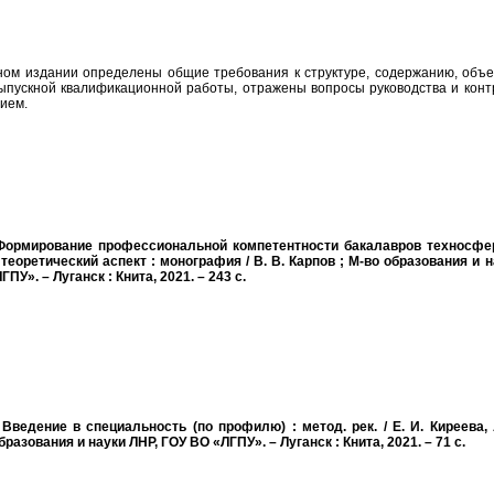
ном издании определены общие требования к структуре, содержанию, объе
пускной квалификационной работы, отражены вопросы руководства и конт
ием.
 Формирование профессиональной компетентности бакалавров техносфе
теоретический аспект : монография / В. В. Карпов ; М-во образования и 
ПУ». – Луганск : Книта, 2021. – 243 с.
 Введение в специальность (по профилю) : метод. рек. / Е. И. Киреева, 
бразования и науки ЛНР, ГОУ ВО «ЛГПУ». – Луганск : Книта, 2021. – 71 с.