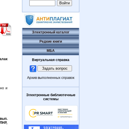
Электронный каталог
Редкие книги
МБА
Галак
Виртуальная справка
Архив выполненных справок
но и
Электронные библиотечные
системы
вып.
ЛНР,