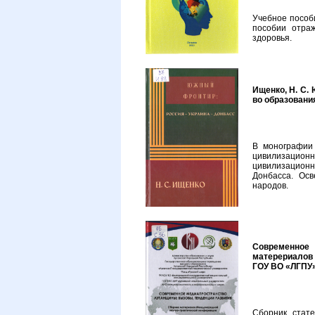
Учебное пособи
пособии отра
здоровья.
Ищенко, Н. С.
во образования
В монографии
цивилизационн
цивилизационно
Донбасса. Ос
народов.
Современное
матерериалов М
ГОУ ВО «ЛГПУ»,
Сборник стат