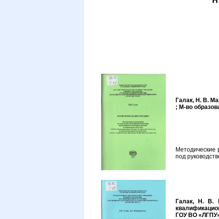
Галак, Н. В. М
; М-во образова
Методические 
под руководств
Галак, Н. В.
квалификацион
ГОУ ВО «ЛГПУ». 