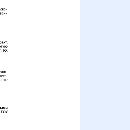
ской
ерии
акт.
етию
. Ю.
чно-
ссе:
 ЛНР
ными
, ГОУ