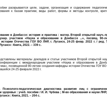
обии раскрываются цели, задачи, организация и содержание педагогиче
бования к базам практики, виды работ, формы и методы контроля, крит
ование в Донбассе: история и практика : матер. Второй открытой науч.-пр
унар. участием «Наука и образование в Донбассе ...», посвящ. 90-л
 истории Отечества ГОУ ВО ЛНР, г. Луганск, 24-25 февр. 2022 г. / ред. Т
уганск : Книта, 2022. – 339 с.
едставлены материалы докладов и статьи участников Второй открытой нау
конференции с международным участием «Наука и образование в Донба
ктика», посвященной 90-летию создания кафедры истории Отечества ГОУ ВО
вшейся 24-25 февраля 2022 г.
. Психолого-педагогическая диагностика развития лиц с ограничен
здоровья : учеб. пособие / И. И. Чубова ; М-во образования и науки ЛНР
ганск : Книта, 2021. – 204 с.