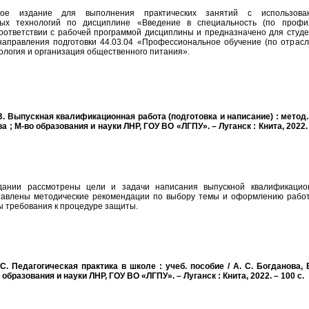
ное издание для выполнения практических занятий с использова
ых технологий по дисциплине «Введение в специальность (по профи
соответствии с рабочей программой дисциплины и предназначено для студе
направления подготовки 44.03.04 «Профессиональное обучение (по отрасл
логия и организация общественного питания».
В. Выпускная квалификационная работа (подготовка и написание) : метод.
ова ; М-во образования и науки ЛНР, ГОУ ВО «ЛГПУ». – Луганск : Книта, 2022.
дании рассмотрены цели и задачи написания выпускной квалификацио
тавлены методические рекомендации по выбору темы и оформлению работ
ы требования к процедуре защиты.
С. Педагогическая практика в школе : учеб. пособие / А. С. Богданова, 
 образования и науки ЛНР, ГОУ ВО «ЛГПУ». – Луганск : Книта, 2022. – 100 с.