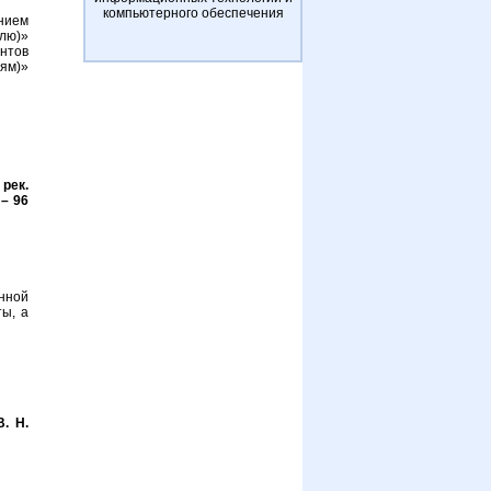
компьютерного обеспечения
нием
лю)»
нтов
ям)»
 рек.
 – 96
нной
ы, а
В. Н.