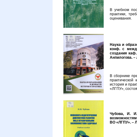
В учебном пос
практики, тре
оценивания.
Наука и образ
конф. с межд
создания каф.
Анпилогова. – Л
В сборнике пр
практической 
история и пра
«ЛГПУ», состоя
Чубова, И. И
возможностями 
ВО «ЛГПУ». – Лу