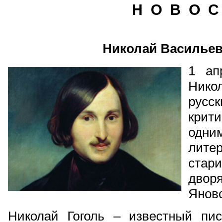
Н О В О С
Николай Васильев
1 ап
Нико
русс
крити
одни
лите
стар
двор
Яновс
Николай Гоголь – известный писа