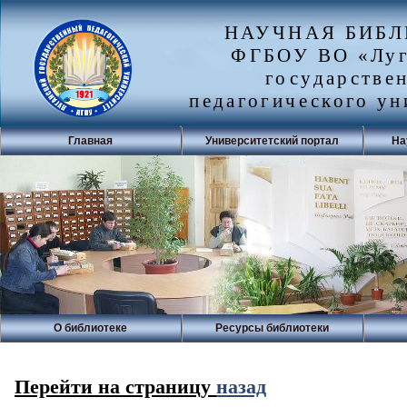
НАУЧНАЯ БИБ
ФГБОУ ВО «Луг
государстве
педагогического ун
Главная
Университетский портал
На
О библиотеке
Ресурсы библиотеки
Перейти на страницу
назад