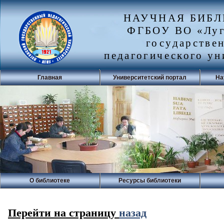
НАУЧНАЯ БИБ
ФГБОУ ВО «Луг
государстве
педагогического ун
Главная
Университетский портал
На
О библиотеке
Ресурсы библиотеки
Перейти на страницу
назад