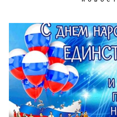
Н О В О С Т