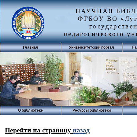
НАУЧНАЯ БИБ
ФГБОУ ВО «Луг
государстве
педагогического ун
Главная
Университетский портал
На
О библиотеке
Ресурсы библиотеки
Перейти на страницу
назад